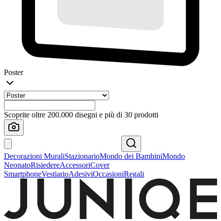
Poster
Scoprite oltre 200.000 disegni e più di 30 prodotti
Decorazioni Murali
Stazionario
Mondo dei Bambini
Mondo
Neonato
Risiedere
Accessori
Cover
Smartphone
Vestiario
Adesivi
Occasioni
Regali