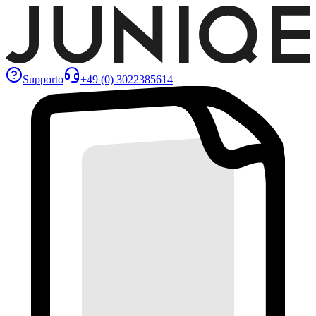
Supporto
+49 (0) 3022385614