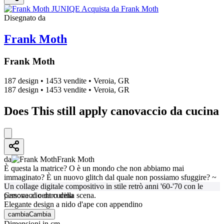
Disegnato da
Frank Moth
Frank Moth
187 design
•
1453 vendite
•
Veroia, GR
187 design
•
1453 vendite
•
Veroia, GR
Does This still apply canovaccio da cucina
da
Frank Moth
È questa la matrice? O è un mondo che non abbiamo mai
immaginato? È un nuovo glitch dal quale non possiamo sfuggire? ~
Un collage digitale compositivo in stile retrò anni '60-'70 con le
persone al centro della scena.
Canovaccio da cucina
Elegante design a nido d'ape con appendino
cambia
Cambia
Dimensioni in cm