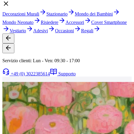
Decorazioni Murali
Stazionario
Mondo dei Bambini
Mondo Neonato
Risiedere
Accessori
Cover Smartphone
Vestiario
Adesivi
Occasioni
Regali
Servizio clienti: Lun - Ven: 09:30 - 17:00
+49 (0) 3022385614
Supporto