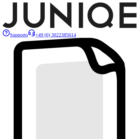
Supporto
+49 (0) 3022385614