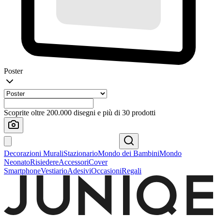
Poster
Scoprite oltre 200.000 disegni e più di 30 prodotti
Decorazioni Murali
Stazionario
Mondo dei Bambini
Mondo
Neonato
Risiedere
Accessori
Cover
Smartphone
Vestiario
Adesivi
Occasioni
Regali