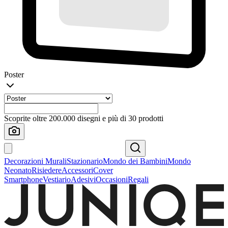
Poster
Scoprite oltre 200.000 disegni e più di 30 prodotti
Decorazioni Murali
Stazionario
Mondo dei Bambini
Mondo
Neonato
Risiedere
Accessori
Cover
Smartphone
Vestiario
Adesivi
Occasioni
Regali