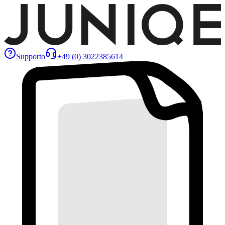
Supporto
+49 (0) 3022385614