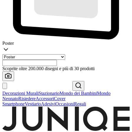
Poster
Scoprite oltre 200.000 disegni e più di 30 prodotti
Decorazioni Murali
Stazionario
Mondo dei Bambini
Mondo
Neonato
Risiedere
Accessori
Cover
Smartphone
Vestiario
Adesivi
Occasioni
Regali