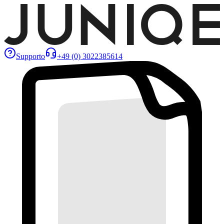
Supporto
+49 (0) 3022385614