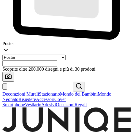
Poster
Scoprite oltre 200.000 disegni e più di 30 prodotti
Decorazioni Murali
Stazionario
Mondo dei Bambini
Mondo
Neonato
Risiedere
Accessori
Cover
Smartphone
Vestiario
Adesivi
Occasioni
Regali