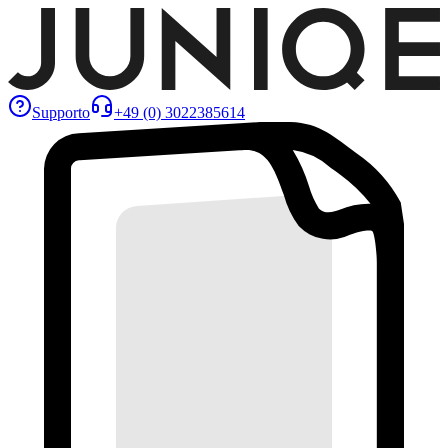
Supporto
+49 (0) 3022385614