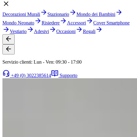
Decorazioni Murali
Stazionario
Mondo dei Bambini
Mondo Neonato
Risiedere
Accessori
Cover Smartphone
Vestiario
Adesivi
Occasioni
Regali
Servizio clienti: Lun - Ven: 09:30 - 17:00
+49 (0) 3022385614
Supporto