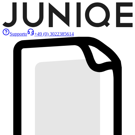
Supporto
+49 (0) 3022385614