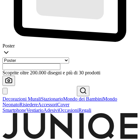
Poster
Scoprite oltre 200.000 disegni e più di 30 prodotti
Decorazioni Murali
Stazionario
Mondo dei Bambini
Mondo
Neonato
Risiedere
Accessori
Cover
Smartphone
Vestiario
Adesivi
Occasioni
Regali