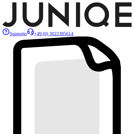
Supporto
+49 (0) 3022385614