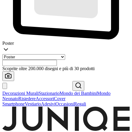
Poster
Scoprite oltre 200.000 disegni e più di 30 prodotti
Decorazioni Murali
Stazionario
Mondo dei Bambini
Mondo
Neonato
Risiedere
Accessori
Cover
Smartphone
Vestiario
Adesivi
Occasioni
Regali