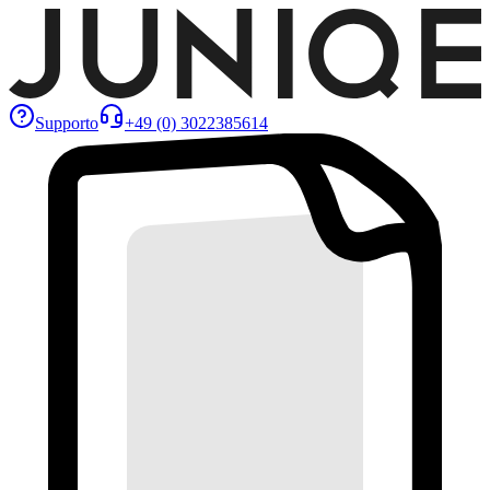
Supporto
+49 (0) 3022385614