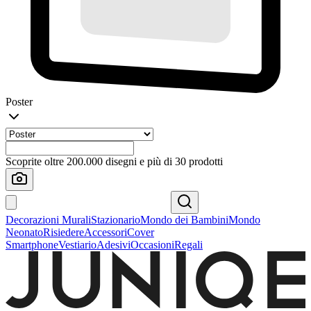
Poster
Scoprite oltre 200.000 disegni e più di 30 prodotti
Decorazioni Murali
Stazionario
Mondo dei Bambini
Mondo
Neonato
Risiedere
Accessori
Cover
Smartphone
Vestiario
Adesivi
Occasioni
Regali