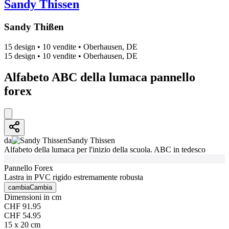
Sandy Thissen
Sandy Thißen
15 design
•
10 vendite
•
Oberhausen, DE
15 design
•
10 vendite
•
Oberhausen, DE
Alfabeto ABC della lumaca pannello
forex
da
Sandy Thissen
Alfabeto della lumaca per l'inizio della scuola. ABC in tedesco
Pannello Forex
Lastra in PVC rigido estremamente robusta
cambia
Cambia
Dimensioni in cm
CHF 91.95
CHF 54.95
15 x 20 cm