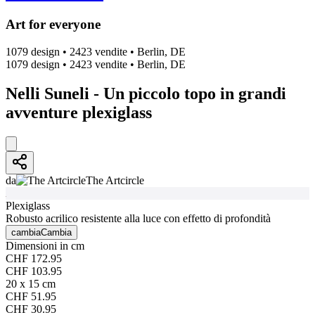
Art for everyone
1079 design
•
2423 vendite
•
Berlin, DE
1079 design
•
2423 vendite
•
Berlin, DE
Nelli Suneli - Un piccolo topo in grandi
avventure plexiglass
da
The Artcircle
Plexiglass
Robusto acrilico resistente alla luce con effetto di profondità
cambia
Cambia
Dimensioni in cm
CHF 172.95
CHF 103.95
20 x 15 cm
CHF 51.95
CHF 30.95