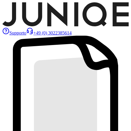
Supporto
+49 (0) 3022385614