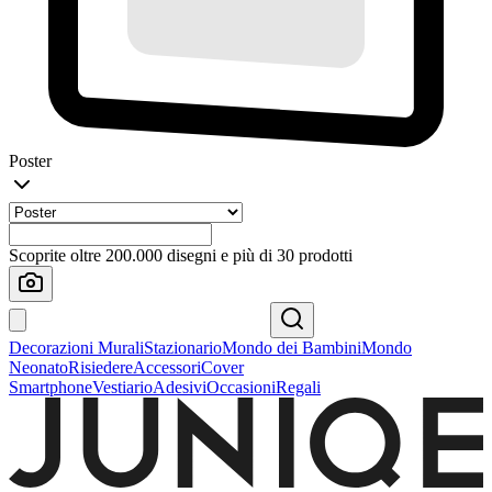
Poster
Scoprite oltre 200.000 disegni e più di 30 prodotti
Decorazioni Murali
Stazionario
Mondo dei Bambini
Mondo
Neonato
Risiedere
Accessori
Cover
Smartphone
Vestiario
Adesivi
Occasioni
Regali