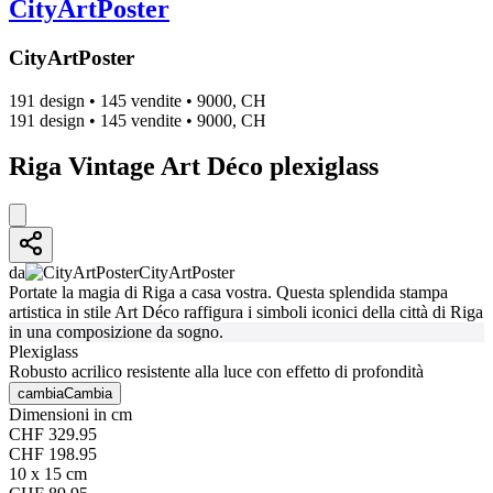
CityArtPoster
CityArtPoster
191 design
•
145 vendite
•
9000, CH
191 design
•
145 vendite
•
9000, CH
Riga Vintage Art Déco plexiglass
da
CityArtPoster
Portate la magia di Riga a casa vostra. Questa splendida stampa
artistica in stile Art Déco raffigura i simboli iconici della città di Riga
in una composizione da sogno.
Plexiglass
Robusto acrilico resistente alla luce con effetto di profondità
cambia
Cambia
Dimensioni in cm
CHF 329.95
CHF 198.95
10 x 15 cm