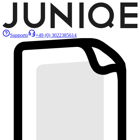
Supporto
+49 (0) 3022385614