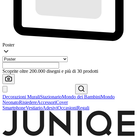
Poster
Scoprite oltre 200.000 disegni e più di 30 prodotti
Decorazioni Murali
Stazionario
Mondo dei Bambini
Mondo
Neonato
Risiedere
Accessori
Cover
Smartphone
Vestiario
Adesivi
Occasioni
Regali