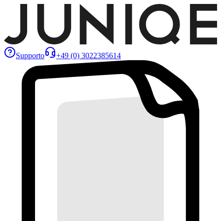
Supporto
+49 (0) 3022385614