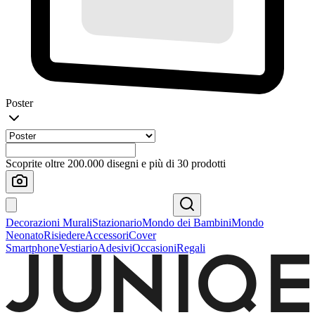
Poster
Scoprite oltre 200.000 disegni e più di 30 prodotti
Decorazioni Murali
Stazionario
Mondo dei Bambini
Mondo
Neonato
Risiedere
Accessori
Cover
Smartphone
Vestiario
Adesivi
Occasioni
Regali