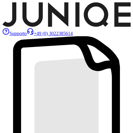
Supporto
+49 (0) 3022385614