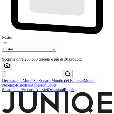
Poster
Scoprite oltre 200.000 disegni e più di 30 prodotti
Decorazioni Murali
Stazionario
Mondo dei Bambini
Mondo
Neonato
Risiedere
Accessori
Cover
Smartphone
Vestiario
Adesivi
Occasioni
Regali