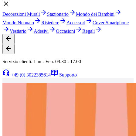
Decorazioni Murali
Stazionario
Mondo dei Bambini
Mondo Neonato
Risiedere
Accessori
Cover Smartphone
Vestiario
Adesivi
Occasioni
Regali
Servizio clienti: Lun - Ven: 09:30 - 17:00
+49 (0) 3022385614
Supporto