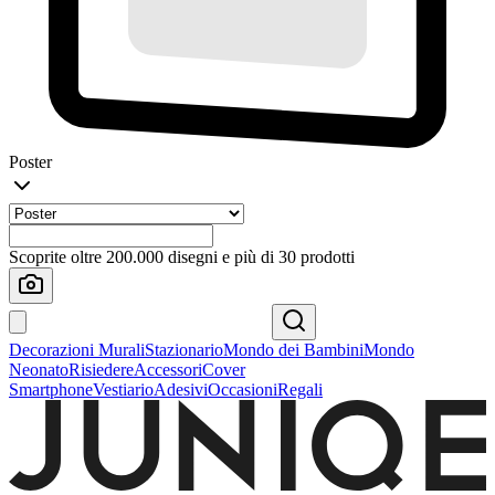
Poster
Scoprite oltre 200.000 disegni e più di 30 prodotti
Decorazioni Murali
Stazionario
Mondo dei Bambini
Mondo
Neonato
Risiedere
Accessori
Cover
Smartphone
Vestiario
Adesivi
Occasioni
Regali