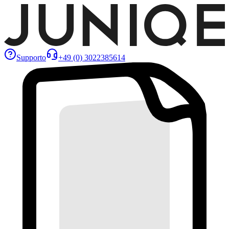
Supporto
+49 (0) 3022385614