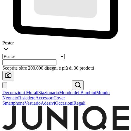
Poster
Scoprite oltre 200.000 disegni e più di 30 prodotti
Decorazioni Murali
Stazionario
Mondo dei Bambini
Mondo
Neonato
Risiedere
Accessori
Cover
Smartphone
Vestiario
Adesivi
Occasioni
Regali