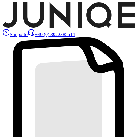
Supporto
+49 (0) 3022385614