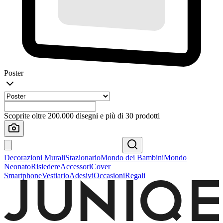
Poster
Scoprite oltre 200.000 disegni e più di 30 prodotti
Decorazioni Murali
Stazionario
Mondo dei Bambini
Mondo
Neonato
Risiedere
Accessori
Cover
Smartphone
Vestiario
Adesivi
Occasioni
Regali