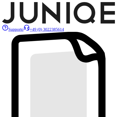
Supporto
+49 (0) 3022385614