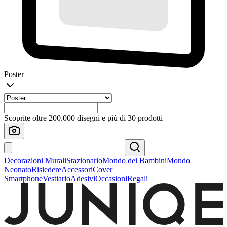
Poster
Scoprite oltre 200.000 disegni e più di 30 prodotti
Decorazioni Murali
Stazionario
Mondo dei Bambini
Mondo
Neonato
Risiedere
Accessori
Cover
Smartphone
Vestiario
Adesivi
Occasioni
Regali