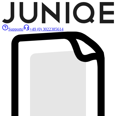
Supporto
+49 (0) 3022385614