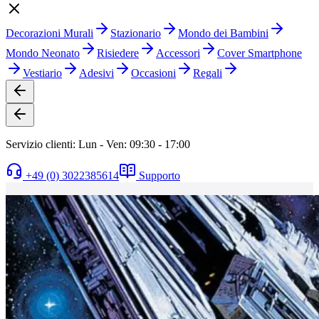
Decorazioni Murali
Stazionario
Mondo dei Bambini
Mondo Neonato
Risiedere
Accessori
Cover Smartphone
Vestiario
Adesivi
Occasioni
Regali
Servizio clienti: Lun - Ven: 09:30 - 17:00
+49 (0) 3022385614
Supporto