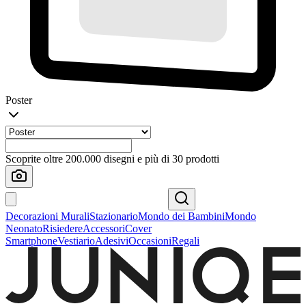
Poster
Scoprite oltre 200.000 disegni e più di 30 prodotti
Decorazioni Murali
Stazionario
Mondo dei Bambini
Mondo
Neonato
Risiedere
Accessori
Cover
Smartphone
Vestiario
Adesivi
Occasioni
Regali