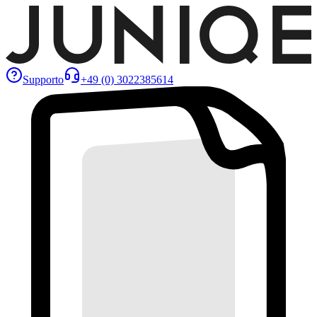
Supporto
+49 (0) 3022385614