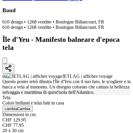
Baud
610 design
•
1268 vendite
•
Boulogne Billancourt, FR
610 design
•
1268 vendite
•
Boulogne Billancourt, FR
Île d'Yeu - Manifesto balneare d'epoca
tela
da
JETLAG | affiches voyage
Questo poster retrò illustra l'Île d'Yeu con il suo faro, le scogliere e la
barca a vela al tramonto. Un disegno colorato che cattura la bellezza
selvaggia e marittima di quest'isola dell'Atlantico.
Tela
Colori brillanti e telai fatti in casa
cambia
Cambia
Dimensioni in cm
CHF 129.95
CHF 77.95
20 x 30 cm