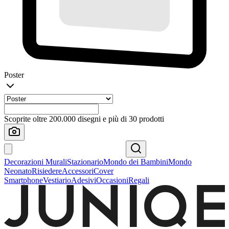
Poster
Scoprite oltre 200.000 disegni e più di 30 prodotti
Decorazioni Murali
Stazionario
Mondo dei Bambini
Mondo
Neonato
Risiedere
Accessori
Cover
Smartphone
Vestiario
Adesivi
Occasioni
Regali