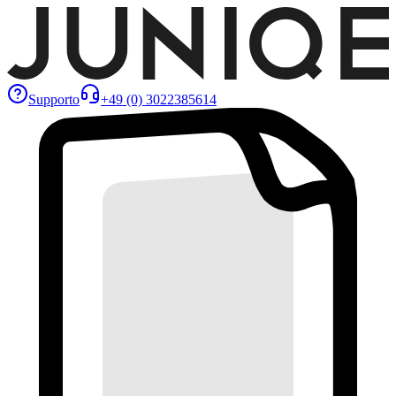
Supporto
+49 (0) 3022385614