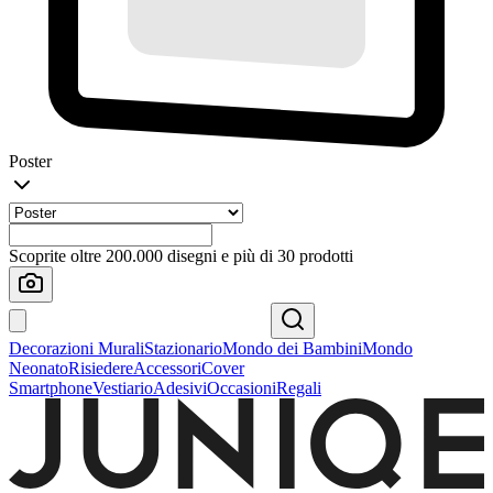
Poster
Scoprite oltre 200.000 disegni e più di 30 prodotti
Decorazioni Murali
Stazionario
Mondo dei Bambini
Mondo
Neonato
Risiedere
Accessori
Cover
Smartphone
Vestiario
Adesivi
Occasioni
Regali