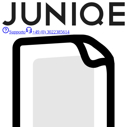
Supporto
+49 (0) 3022385614