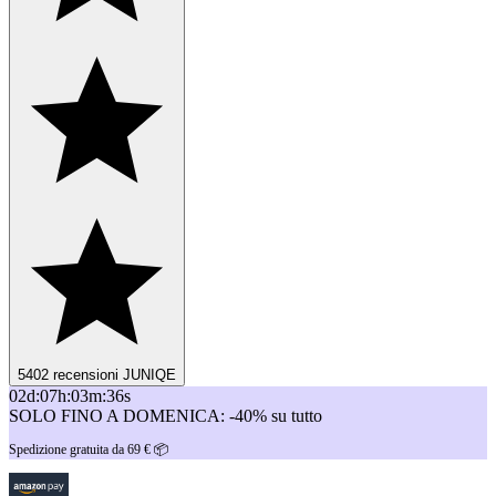
5402 recensioni JUNIQE
02
d
:
07
h
:
03
m
:
36
s
SOLO FINO A DOMENICA: -40% su tutto
Spedizione gratuita da 69 € 📦