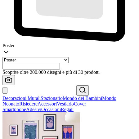
Poster
Scoprite oltre 200.000 disegni e più di 30 prodotti
Decorazioni Murali
Stazionario
Mondo dei Bambini
Mondo
Neonato
Risiedere
Accessori
Vestiario
Cover
Smartphone
Adesivi
Occasioni
Regali