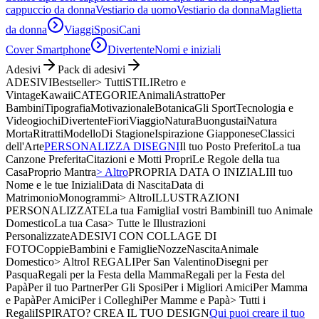
cappuccio da donna
Vestiario da uomo
Vestiario da donna
Maglietta
da donna
Viaggi
Sposi
Cani
Cover Smartphone
Divertente
Nomi e iniziali
Adesivi
Pack di adesivi
ADESIVI
Bestseller
> Tutti
STILI
Retro e
Vintage
Kawaii
CATEGORIE
Animali
Astratto
Per
Bambini
Tipografia
Motivazionale
Botanica
Gli Sport
Tecnologia e
Videogiochi
Divertente
Fiori
Viaggio
Natura
Buongustai
Natura
Morta
Ritratti
Modello
Di Stagione
Ispirazione Giapponese
Classici
dell'Arte
PERSONALIZZA DISEGNI
Il tuo Posto Preferito
La tua
Canzone Preferita
Citazioni e Motti Propri
Le Regole della tua
Casa
Proprio Mantra
> Altro
PROPRIA DATA O INIZIALI
Il tuo
Nome e le tue Iniziali
Data di Nascita
Data di
Matrimonio
Monogrammi
> Altro
ILLUSTRAZIONI
PERSONALIZZATE
La tua Famiglia
I vostri Bambini
Il tuo Animale
Domestico
La tua Casa
> Tutte le Illustrazioni
Personalizzate
ADESIVI CON COLLAGE DI
FOTO
Coppie
Bambini e Famiglie
Nozze
Nascita
Animale
Domestico
> Altro
I REGALI
Per San Valentino
Disegni per
Pasqua
Regali per la Festa della Mamma
Regali per la Festa del
Papà
Per il tuo Partner
Per Gli Sposi
Per i Migliori Amici
Per Mamma
e Papà
Per Amici
Per i Colleghi
Per Mamme e Papà
> Tutti i
Regali
ISPIRATO? CREA IL TUO DESIGN
Qui puoi creare il tuo