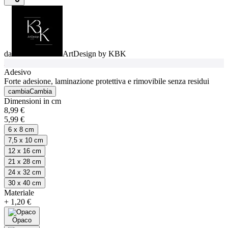
da
ArtDesign by KBK
Adesivo
Forte adesione, laminazione protettiva e rimovibile senza residui
cambia
Cambia
Dimensioni in cm
8,99 €
5,99 €
6 x 8 cm
7,5 x 10 cm
12 x 16 cm
21 x 28 cm
24 x 32 cm
30 x 40 cm
Materiale
+
1,20 €
Opaco