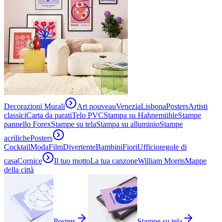
Decorazioni Murali
Art nouveau
Venezia
Lisbona
Posters
Artisti
classici
Carta da parati
Telo PVC
Stampa su Hahnemühle
Stampe
pannello Forex
Stampe su tela
Stampa su alluminio
Stampe
acriliche
Posters
Cocktail
Moda
Film
Divertente
Bambini
Fiori
Ufficio
regole di
casa
Cornice
Il tuo motto
La tua canzone
William Morris
Mappe
della città
Posters
Stampe su tela