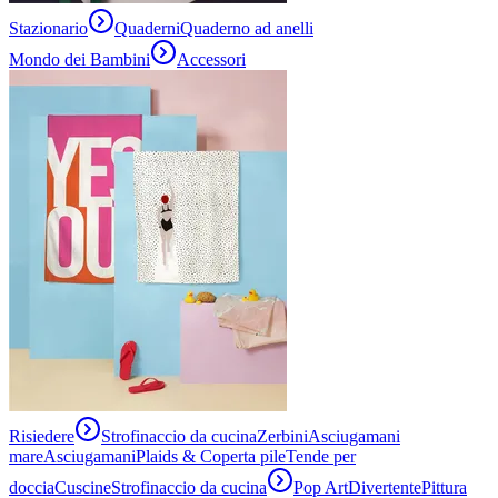
Stazionario
Quaderni
Quaderno ad anelli
Mondo dei Bambini
Accessori
Risiedere
Strofinaccio da cucina
Zerbini
Asciugamani
mare
Asciugamani
Plaids & Coperta pile
Tende per
doccia
Cuscine
Strofinaccio da cucina
Pop Art
Divertente
Pittura