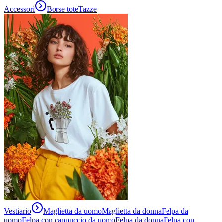
Accessori
Borse tote
Tazze
Vestiario
Maglietta da uomo
Maglietta da donna
Felpa da
uomo
Felpa con cappuccio da uomo
Felpa da donna
Felpa con