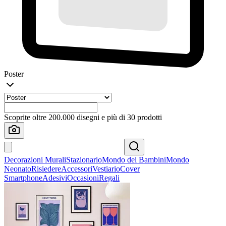
Poster
Scoprite oltre 200.000 disegni e più di 30 prodotti
Decorazioni Murali
Stazionario
Mondo dei Bambini
Mondo
Neonato
Risiedere
Accessori
Vestiario
Cover
Smartphone
Adesivi
Occasioni
Regali