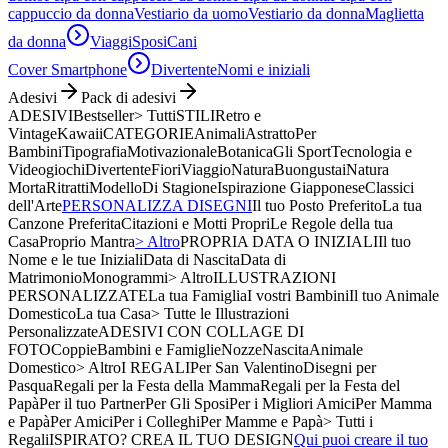
cappuccio da donna
Vestiario da uomo
Vestiario da donna
Maglietta
da donna
Viaggi
Sposi
Cani
Cover Smartphone
Divertente
Nomi e iniziali
Adesivi
Pack di adesivi
ADESIVI
Bestseller
> Tutti
STILI
Retro e
Vintage
Kawaii
CATEGORIE
Animali
Astratto
Per
Bambini
Tipografia
Motivazionale
Botanica
Gli Sport
Tecnologia e
Videogiochi
Divertente
Fiori
Viaggio
Natura
Buongustai
Natura
Morta
Ritratti
Modello
Di Stagione
Ispirazione Giapponese
Classici
dell'Arte
PERSONALIZZA DISEGNI
Il tuo Posto Preferito
La tua
Canzone Preferita
Citazioni e Motti Propri
Le Regole della tua
Casa
Proprio Mantra
> Altro
PROPRIA DATA O INIZIALI
Il tuo
Nome e le tue Iniziali
Data di Nascita
Data di
Matrimonio
Monogrammi
> Altro
ILLUSTRAZIONI
PERSONALIZZATE
La tua Famiglia
I vostri Bambini
Il tuo Animale
Domestico
La tua Casa
> Tutte le Illustrazioni
Personalizzate
ADESIVI CON COLLAGE DI
FOTO
Coppie
Bambini e Famiglie
Nozze
Nascita
Animale
Domestico
> Altro
I REGALI
Per San Valentino
Disegni per
Pasqua
Regali per la Festa della Mamma
Regali per la Festa del
Papà
Per il tuo Partner
Per Gli Sposi
Per i Migliori Amici
Per Mamma
e Papà
Per Amici
Per i Colleghi
Per Mamme e Papà
> Tutti i
Regali
ISPIRATO? CREA IL TUO DESIGN
Qui puoi creare il tuo