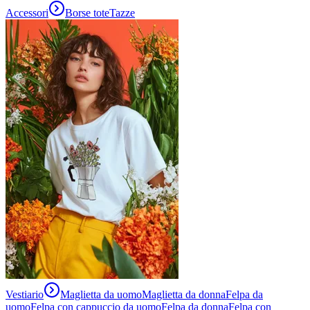
Accessori
Borse tote
Tazze
Vestiario
Maglietta da uomo
Maglietta da donna
Felpa da
uomo
Felpa con cappuccio da uomo
Felpa da donna
Felpa con