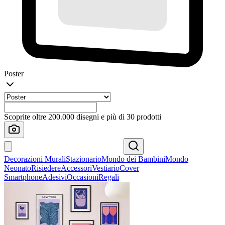
Poster
Scoprite oltre 200.000 disegni e più di 30 prodotti
Decorazioni Murali
Stazionario
Mondo dei Bambini
Mondo
Neonato
Risiedere
Accessori
Vestiario
Cover
Smartphone
Adesivi
Occasioni
Regali