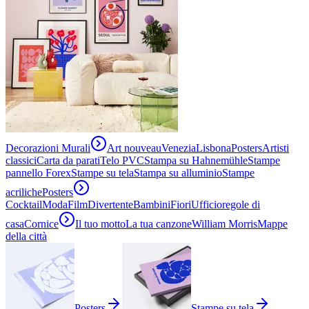
Decorazioni Murali
Art nouveau
Venezia
Lisbona
Posters
Artisti
classici
Carta da parati
Telo PVC
Stampa su Hahnemühle
Stampe
pannello Forex
Stampe su tela
Stampa su alluminio
Stampe
acriliche
Posters
Cocktail
Moda
Film
Divertente
Bambini
Fiori
Ufficio
regole di
casa
Cornice
Il tuo motto
La tua canzone
William Morris
Mappe
della città
Posters
Stampe su tela