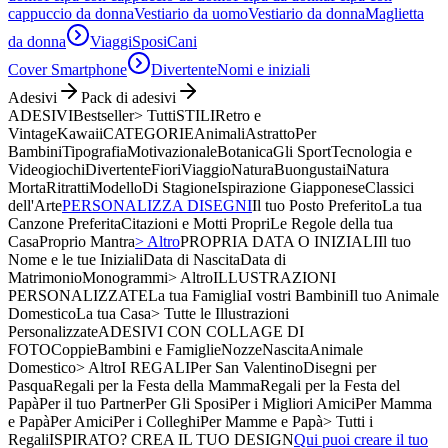
cappuccio da donna
Vestiario da uomo
Vestiario da donna
Maglietta
da donna
Viaggi
Sposi
Cani
Cover Smartphone
Divertente
Nomi e iniziali
Adesivi
Pack di adesivi
ADESIVI
Bestseller
> Tutti
STILI
Retro e
Vintage
Kawaii
CATEGORIE
Animali
Astratto
Per
Bambini
Tipografia
Motivazionale
Botanica
Gli Sport
Tecnologia e
Videogiochi
Divertente
Fiori
Viaggio
Natura
Buongustai
Natura
Morta
Ritratti
Modello
Di Stagione
Ispirazione Giapponese
Classici
dell'Arte
PERSONALIZZA DISEGNI
Il tuo Posto Preferito
La tua
Canzone Preferita
Citazioni e Motti Propri
Le Regole della tua
Casa
Proprio Mantra
> Altro
PROPRIA DATA O INIZIALI
Il tuo
Nome e le tue Iniziali
Data di Nascita
Data di
Matrimonio
Monogrammi
> Altro
ILLUSTRAZIONI
PERSONALIZZATE
La tua Famiglia
I vostri Bambini
Il tuo Animale
Domestico
La tua Casa
> Tutte le Illustrazioni
Personalizzate
ADESIVI CON COLLAGE DI
FOTO
Coppie
Bambini e Famiglie
Nozze
Nascita
Animale
Domestico
> Altro
I REGALI
Per San Valentino
Disegni per
Pasqua
Regali per la Festa della Mamma
Regali per la Festa del
Papà
Per il tuo Partner
Per Gli Sposi
Per i Migliori Amici
Per Mamma
e Papà
Per Amici
Per i Colleghi
Per Mamme e Papà
> Tutti i
Regali
ISPIRATO? CREA IL TUO DESIGN
Qui puoi creare il tuo