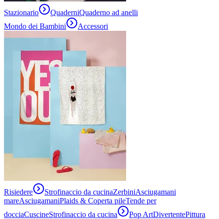
Stazionario
Quaderni
Quaderno ad anelli
Mondo dei Bambini
Accessori
Risiedere
Strofinaccio da cucina
Zerbini
Asciugamani
mare
Asciugamani
Plaids & Coperta pile
Tende per
doccia
Cuscine
Strofinaccio da cucina
Pop Art
Divertente
Pittura