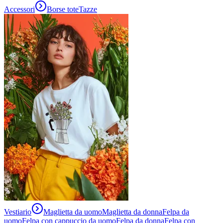
Accessori
Borse tote
Tazze
Vestiario
Maglietta da uomo
Maglietta da donna
Felpa da
uomo
Felpa con cappuccio da uomo
Felpa da donna
Felpa con