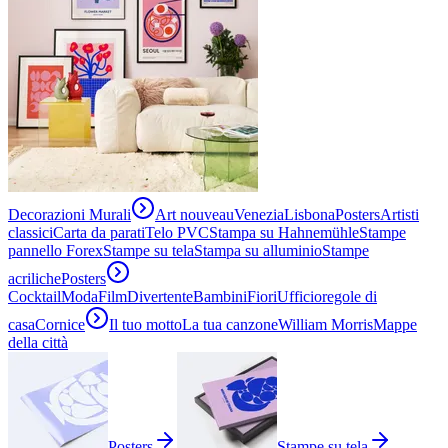
Decorazioni Murali
Art nouveau
Venezia
Lisbona
Posters
Artisti
classici
Carta da parati
Telo PVC
Stampa su Hahnemühle
Stampe
pannello Forex
Stampe su tela
Stampa su alluminio
Stampe
acriliche
Posters
Cocktail
Moda
Film
Divertente
Bambini
Fiori
Ufficio
regole di
casa
Cornice
Il tuo motto
La tua canzone
William Morris
Mappe
della città
Posters
Stampe su tela