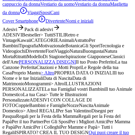
cappuccio da donna
Vestiario da uomo
Vestiario da donna
Maglietta
da donna
Viaggi
Sposi
Cani
Cover Smartphone
Divertente
Nomi e iniziali
Adesivi
Pack di adesivi
ADESIVI
Bestseller
> Tutti
STILI
Retro e
Vintage
Kawaii
CATEGORIE
Animali
Astratto
Per
Bambini
Tipografia
Motivazionale
Botanica
Gli Sport
Tecnologia e
Videogiochi
Divertente
Fiori
Viaggio
Natura
Buongustai
Natura
Morta
Ritratti
Modello
Di Stagione
Ispirazione Giapponese
Classici
dell'Arte
PERSONALIZZA DISEGNI
Il tuo Posto Preferito
La tua
Canzone Preferita
Citazioni e Motti Propri
Le Regole della tua
Casa
Proprio Mantra
> Altro
PROPRIA DATA O INIZIALI
Il tuo
Nome e le tue Iniziali
Data di Nascita
Data di
Matrimonio
Monogrammi
> Altro
ILLUSTRAZIONI
PERSONALIZZATE
La tua Famiglia
I vostri Bambini
Il tuo Animale
Domestico
La tua Casa
> Tutte le Illustrazioni
Personalizzate
ADESIVI CON COLLAGE DI
FOTO
Coppie
Bambini e Famiglie
Nozze
Nascita
Animale
Domestico
> Altro
I REGALI
Per San Valentino
Disegni per
Pasqua
Regali per la Festa della Mamma
Regali per la Festa del
Papà
Per il tuo Partner
Per Gli Sposi
Per i Migliori Amici
Per Mamma
e Papà
Per Amici
Per i Colleghi
Per Mamme e Papà
> Tutti i
Regali
ISPIRATO? CREA IL TUO DESIGN
Qui puoi creare il tuo