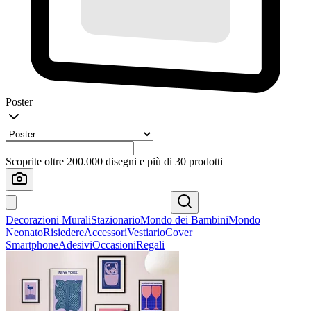
Poster
Scoprite oltre 200.000 disegni e più di 30 prodotti
Decorazioni Murali
Stazionario
Mondo dei Bambini
Mondo
Neonato
Risiedere
Accessori
Vestiario
Cover
Smartphone
Adesivi
Occasioni
Regali