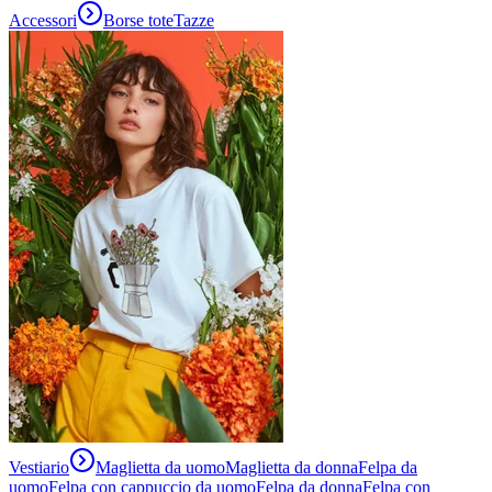
Accessori
Borse tote
Tazze
Vestiario
Maglietta da uomo
Maglietta da donna
Felpa da
uomo
Felpa con cappuccio da uomo
Felpa da donna
Felpa con