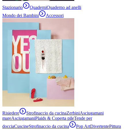
Stazionario
Quaderni
Quaderno ad anelli
Mondo dei Bambini
Accessori
Risiedere
Strofinaccio da cucina
Zerbini
Asciugamani
mare
Asciugamani
Plaids & Coperta pile
Tende per
doccia
Cuscine
Strofinaccio da cucina
Pop Art
Divertente
Pittura