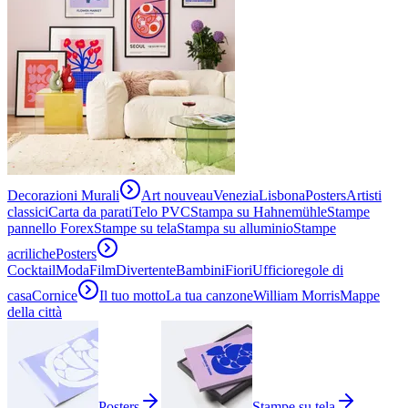
Decorazioni Murali
Art nouveau
Venezia
Lisbona
Posters
Artisti
classici
Carta da parati
Telo PVC
Stampa su Hahnemühle
Stampe
pannello Forex
Stampe su tela
Stampa su alluminio
Stampe
acriliche
Posters
Cocktail
Moda
Film
Divertente
Bambini
Fiori
Ufficio
regole di
casa
Cornice
Il tuo motto
La tua canzone
William Morris
Mappe
della città
Posters
Stampe su tela