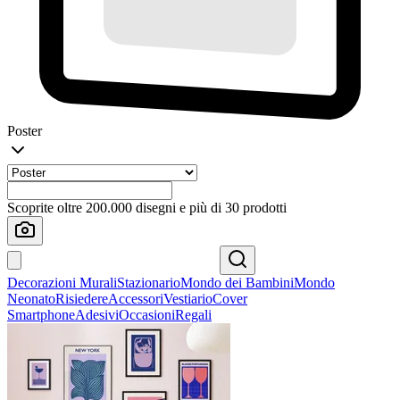
Poster
Scoprite oltre 200.000 disegni e più di 30 prodotti
Decorazioni Murali
Stazionario
Mondo dei Bambini
Mondo
Neonato
Risiedere
Accessori
Vestiario
Cover
Smartphone
Adesivi
Occasioni
Regali