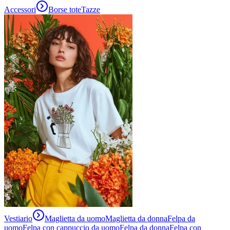
Accessori
Borse tote
Tazze
Vestiario
Maglietta da uomo
Maglietta da donna
Felpa da
uomo
Felpa con cappuccio da uomo
Felpa da donna
Felpa con