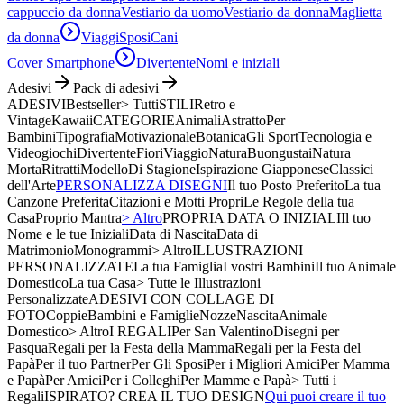
cappuccio da donna
Vestiario da uomo
Vestiario da donna
Maglietta
da donna
Viaggi
Sposi
Cani
Cover Smartphone
Divertente
Nomi e iniziali
Adesivi
Pack di adesivi
ADESIVI
Bestseller
> Tutti
STILI
Retro e
Vintage
Kawaii
CATEGORIE
Animali
Astratto
Per
Bambini
Tipografia
Motivazionale
Botanica
Gli Sport
Tecnologia e
Videogiochi
Divertente
Fiori
Viaggio
Natura
Buongustai
Natura
Morta
Ritratti
Modello
Di Stagione
Ispirazione Giapponese
Classici
dell'Arte
PERSONALIZZA DISEGNI
Il tuo Posto Preferito
La tua
Canzone Preferita
Citazioni e Motti Propri
Le Regole della tua
Casa
Proprio Mantra
> Altro
PROPRIA DATA O INIZIALI
Il tuo
Nome e le tue Iniziali
Data di Nascita
Data di
Matrimonio
Monogrammi
> Altro
ILLUSTRAZIONI
PERSONALIZZATE
La tua Famiglia
I vostri Bambini
Il tuo Animale
Domestico
La tua Casa
> Tutte le Illustrazioni
Personalizzate
ADESIVI CON COLLAGE DI
FOTO
Coppie
Bambini e Famiglie
Nozze
Nascita
Animale
Domestico
> Altro
I REGALI
Per San Valentino
Disegni per
Pasqua
Regali per la Festa della Mamma
Regali per la Festa del
Papà
Per il tuo Partner
Per Gli Sposi
Per i Migliori Amici
Per Mamma
e Papà
Per Amici
Per i Colleghi
Per Mamme e Papà
> Tutti i
Regali
ISPIRATO? CREA IL TUO DESIGN
Qui puoi creare il tuo