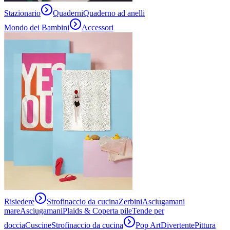
Stazionario
Quaderni
Quaderno ad anelli
Mondo dei Bambini
Accessori
Risiedere
Strofinaccio da cucina
Zerbini
Asciugamani
mare
Asciugamani
Plaids & Coperta pile
Tende per
doccia
Cuscine
Strofinaccio da cucina
Pop Art
Divertente
Pittura