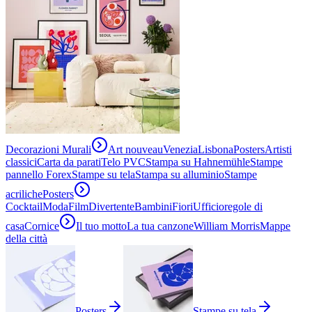
Decorazioni Murali
Art nouveau
Venezia
Lisbona
Posters
Artisti
classici
Carta da parati
Telo PVC
Stampa su Hahnemühle
Stampe
pannello Forex
Stampe su tela
Stampa su alluminio
Stampe
acriliche
Posters
Cocktail
Moda
Film
Divertente
Bambini
Fiori
Ufficio
regole di
casa
Cornice
Il tuo motto
La tua canzone
William Morris
Mappe
della città
Posters
Stampe su tela