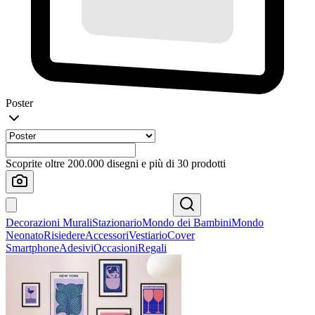
Poster
Scoprite oltre 200.000 disegni e più di 30 prodotti
Decorazioni Murali
Stazionario
Mondo dei Bambini
Mondo
Neonato
Risiedere
Accessori
Vestiario
Cover
Smartphone
Adesivi
Occasioni
Regali