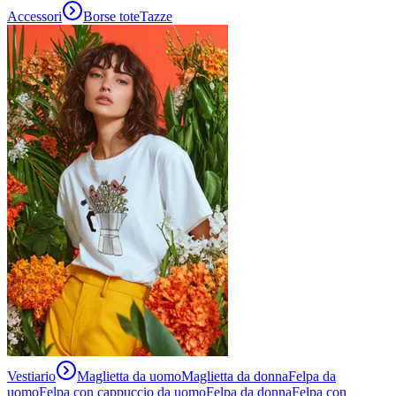
Accessori
Borse tote
Tazze
Vestiario
Maglietta da uomo
Maglietta da donna
Felpa da
uomo
Felpa con cappuccio da uomo
Felpa da donna
Felpa con