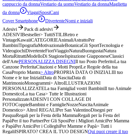
cappuccio da donna
Vestiario da uomo
Vestiario da donna
Maglietta
da donna
Viaggi
Sposi
Cani
Cover Smartphone
Divertente
Nomi e iniziali
Adesivi
Pack di adesivi
ADESIVI
Bestseller
> Tutti
STILI
Retro e
Vintage
Kawaii
CATEGORIE
Animali
Astratto
Per
Bambini
Tipografia
Motivazionale
Botanica
Gli Sport
Tecnologia e
Videogiochi
Divertente
Fiori
Viaggio
Natura
Buongustai
Natura
Morta
Ritratti
Modello
Di Stagione
Ispirazione Giapponese
Classici
dell'Arte
PERSONALIZZA DISEGNI
Il tuo Posto Preferito
La tua
Canzone Preferita
Citazioni e Motti Propri
Le Regole della tua
Casa
Proprio Mantra
> Altro
PROPRIA DATA O INIZIALI
Il tuo
Nome e le tue Iniziali
Data di Nascita
Data di
Matrimonio
Monogrammi
> Altro
ILLUSTRAZIONI
PERSONALIZZATE
La tua Famiglia
I vostri Bambini
Il tuo Animale
Domestico
La tua Casa
> Tutte le Illustrazioni
Personalizzate
ADESIVI CON COLLAGE DI
FOTO
Coppie
Bambini e Famiglie
Nozze
Nascita
Animale
Domestico
> Altro
I REGALI
Per San Valentino
Disegni per
Pasqua
Regali per la Festa della Mamma
Regali per la Festa del
Papà
Per il tuo Partner
Per Gli Sposi
Per i Migliori Amici
Per Mamma
e Papà
Per Amici
Per i Colleghi
Per Mamme e Papà
> Tutti i
Regali
ISPIRATO? CREA IL TUO DESIGN
Qui puoi creare il tuo