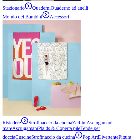
Stazionario
Quaderni
Quaderno ad anelli
Mondo dei Bambini
Accessori
Risiedere
Strofinaccio da cucina
Zerbini
Asciugamani
mare
Asciugamani
Plaids & Coperta pile
Tende per
doccia
Cuscine
Strofinaccio da cucina
Pop Art
Divertente
Pittura