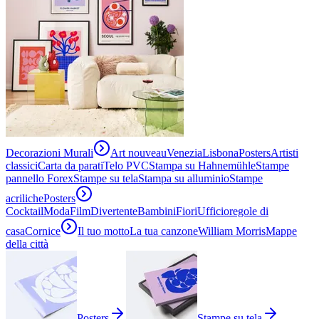
Decorazioni Murali
Art nouveau
Venezia
Lisbona
Posters
Artisti
classici
Carta da parati
Telo PVC
Stampa su Hahnemühle
Stampe
pannello Forex
Stampe su tela
Stampa su alluminio
Stampe
acriliche
Posters
Cocktail
Moda
Film
Divertente
Bambini
Fiori
Ufficio
regole di
casa
Cornice
Il tuo motto
La tua canzone
William Morris
Mappe
della città
Posters
Stampe su tela