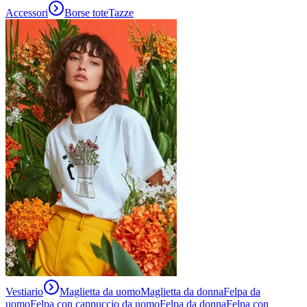
Accessori
Borse tote
Tazze
Vestiario
Maglietta da uomo
Maglietta da donna
Felpa da
uomo
Felpa con cappuccio da uomo
Felpa da donna
Felpa con