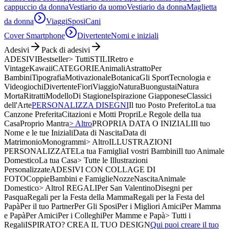
cappuccio da donna
Vestiario da uomo
Vestiario da donna
Maglietta
da donna
Viaggi
Sposi
Cani
Cover Smartphone
Divertente
Nomi e iniziali
Adesivi
Pack di adesivi
ADESIVI
Bestseller
> Tutti
STILI
Retro e
Vintage
Kawaii
CATEGORIE
Animali
Astratto
Per
Bambini
Tipografia
Motivazionale
Botanica
Gli Sport
Tecnologia e
Videogiochi
Divertente
Fiori
Viaggio
Natura
Buongustai
Natura
Morta
Ritratti
Modello
Di Stagione
Ispirazione Giapponese
Classici
dell'Arte
PERSONALIZZA DISEGNI
Il tuo Posto Preferito
La tua
Canzone Preferita
Citazioni e Motti Propri
Le Regole della tua
Casa
Proprio Mantra
> Altro
PROPRIA DATA O INIZIALI
Il tuo
Nome e le tue Iniziali
Data di Nascita
Data di
Matrimonio
Monogrammi
> Altro
ILLUSTRAZIONI
PERSONALIZZATE
La tua Famiglia
I vostri Bambini
Il tuo Animale
Domestico
La tua Casa
> Tutte le Illustrazioni
Personalizzate
ADESIVI CON COLLAGE DI
FOTO
Coppie
Bambini e Famiglie
Nozze
Nascita
Animale
Domestico
> Altro
I REGALI
Per San Valentino
Disegni per
Pasqua
Regali per la Festa della Mamma
Regali per la Festa del
Papà
Per il tuo Partner
Per Gli Sposi
Per i Migliori Amici
Per Mamma
e Papà
Per Amici
Per i Colleghi
Per Mamme e Papà
> Tutti i
Regali
ISPIRATO? CREA IL TUO DESIGN
Qui puoi creare il tuo