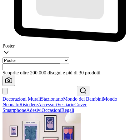
Poster
Scoprite oltre 200.000 disegni e più di 30 prodotti
Decorazioni Murali
Stazionario
Mondo dei Bambini
Mondo
Neonato
Risiedere
Accessori
Vestiario
Cover
Smartphone
Adesivi
Occasioni
Regali