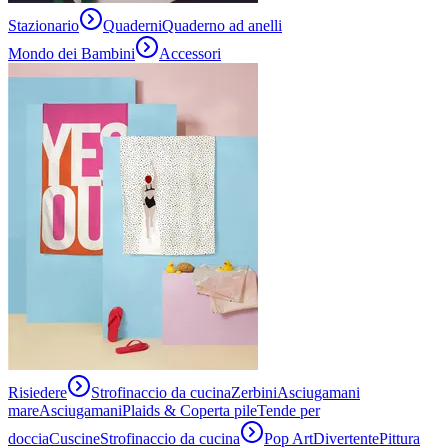
Stazionario
Quaderni
Quaderno ad anelli
Mondo dei Bambini
Accessori
Risiedere
Strofinaccio da cucina
Zerbini
Asciugamani
mare
Asciugamani
Plaids & Coperta pile
Tende per
doccia
Cuscine
Strofinaccio da cucina
Pop Art
Divertente
Pittura