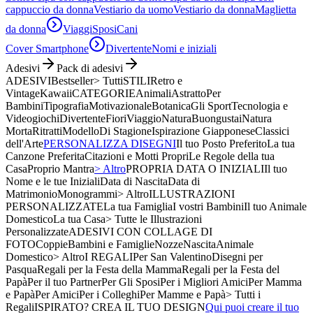
cappuccio da donna
Vestiario da uomo
Vestiario da donna
Maglietta
da donna
Viaggi
Sposi
Cani
Cover Smartphone
Divertente
Nomi e iniziali
Adesivi
Pack di adesivi
ADESIVI
Bestseller
> Tutti
STILI
Retro e
Vintage
Kawaii
CATEGORIE
Animali
Astratto
Per
Bambini
Tipografia
Motivazionale
Botanica
Gli Sport
Tecnologia e
Videogiochi
Divertente
Fiori
Viaggio
Natura
Buongustai
Natura
Morta
Ritratti
Modello
Di Stagione
Ispirazione Giapponese
Classici
dell'Arte
PERSONALIZZA DISEGNI
Il tuo Posto Preferito
La tua
Canzone Preferita
Citazioni e Motti Propri
Le Regole della tua
Casa
Proprio Mantra
> Altro
PROPRIA DATA O INIZIALI
Il tuo
Nome e le tue Iniziali
Data di Nascita
Data di
Matrimonio
Monogrammi
> Altro
ILLUSTRAZIONI
PERSONALIZZATE
La tua Famiglia
I vostri Bambini
Il tuo Animale
Domestico
La tua Casa
> Tutte le Illustrazioni
Personalizzate
ADESIVI CON COLLAGE DI
FOTO
Coppie
Bambini e Famiglie
Nozze
Nascita
Animale
Domestico
> Altro
I REGALI
Per San Valentino
Disegni per
Pasqua
Regali per la Festa della Mamma
Regali per la Festa del
Papà
Per il tuo Partner
Per Gli Sposi
Per i Migliori Amici
Per Mamma
e Papà
Per Amici
Per i Colleghi
Per Mamme e Papà
> Tutti i
Regali
ISPIRATO? CREA IL TUO DESIGN
Qui puoi creare il tuo