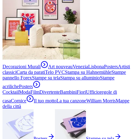
Decorazioni Murali
Art nouveau
Venezia
Lisbona
Posters
Artisti
classici
Carta da parati
Telo PVC
Stampa su Hahnemühle
Stampe
pannello Forex
Stampe su tela
Stampa su alluminio
Stampe
acriliche
Posters
Cocktail
Moda
Film
Divertente
Bambini
Fiori
Ufficio
regole di
casa
Cornice
Il tuo motto
La tua canzone
William Morris
Mappe
della città
Posters
Stampe su tela