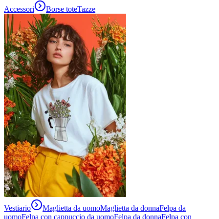
Accessori
Borse tote
Tazze
Vestiario
Maglietta da uomo
Maglietta da donna
Felpa da
uomo
Felpa con cappuccio da uomo
Felpa da donna
Felpa con