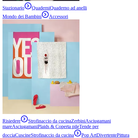
Stazionario
Quaderni
Quaderno ad anelli
Mondo dei Bambini
Accessori
Risiedere
Strofinaccio da cucina
Zerbini
Asciugamani
mare
Asciugamani
Plaids & Coperta pile
Tende per
doccia
Cuscine
Strofinaccio da cucina
Pop Art
Divertente
Pittura