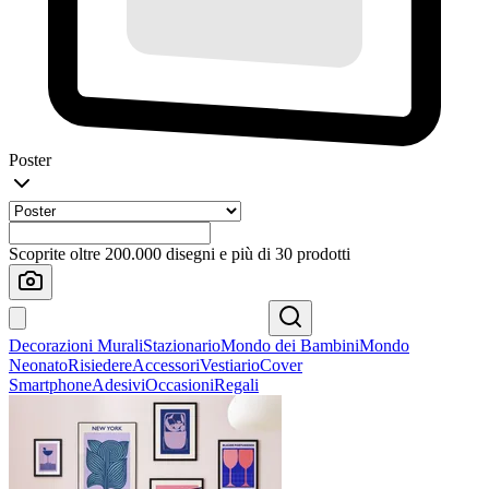
Poster
Scoprite oltre 200.000 disegni e più di 30 prodotti
Decorazioni Murali
Stazionario
Mondo dei Bambini
Mondo
Neonato
Risiedere
Accessori
Vestiario
Cover
Smartphone
Adesivi
Occasioni
Regali