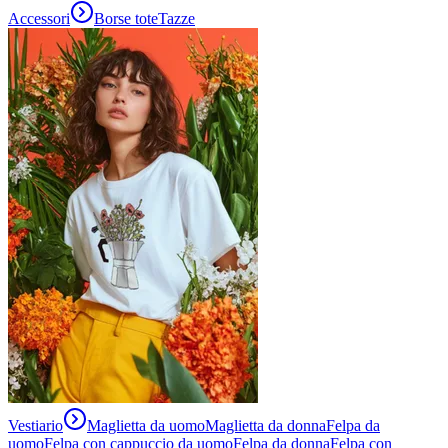
Accessori
Borse tote
Tazze
Vestiario
Maglietta da uomo
Maglietta da donna
Felpa da
uomo
Felpa con cappuccio da uomo
Felpa da donna
Felpa con