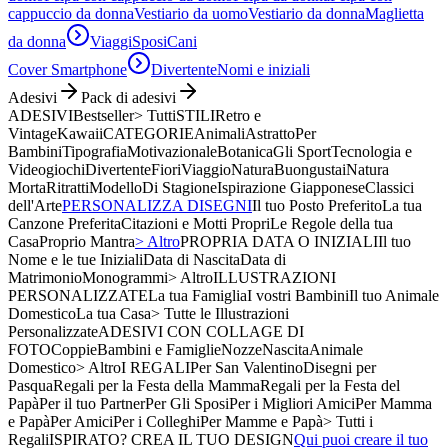
cappuccio da donna
Vestiario da uomo
Vestiario da donna
Maglietta
da donna
Viaggi
Sposi
Cani
Cover Smartphone
Divertente
Nomi e iniziali
Adesivi
Pack di adesivi
ADESIVI
Bestseller
> Tutti
STILI
Retro e
Vintage
Kawaii
CATEGORIE
Animali
Astratto
Per
Bambini
Tipografia
Motivazionale
Botanica
Gli Sport
Tecnologia e
Videogiochi
Divertente
Fiori
Viaggio
Natura
Buongustai
Natura
Morta
Ritratti
Modello
Di Stagione
Ispirazione Giapponese
Classici
dell'Arte
PERSONALIZZA DISEGNI
Il tuo Posto Preferito
La tua
Canzone Preferita
Citazioni e Motti Propri
Le Regole della tua
Casa
Proprio Mantra
> Altro
PROPRIA DATA O INIZIALI
Il tuo
Nome e le tue Iniziali
Data di Nascita
Data di
Matrimonio
Monogrammi
> Altro
ILLUSTRAZIONI
PERSONALIZZATE
La tua Famiglia
I vostri Bambini
Il tuo Animale
Domestico
La tua Casa
> Tutte le Illustrazioni
Personalizzate
ADESIVI CON COLLAGE DI
FOTO
Coppie
Bambini e Famiglie
Nozze
Nascita
Animale
Domestico
> Altro
I REGALI
Per San Valentino
Disegni per
Pasqua
Regali per la Festa della Mamma
Regali per la Festa del
Papà
Per il tuo Partner
Per Gli Sposi
Per i Migliori Amici
Per Mamma
e Papà
Per Amici
Per i Colleghi
Per Mamme e Papà
> Tutti i
Regali
ISPIRATO? CREA IL TUO DESIGN
Qui puoi creare il tuo