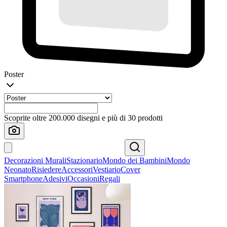
Poster
Scoprite oltre 200.000 disegni e più di 30 prodotti
Decorazioni Murali
Stazionario
Mondo dei Bambini
Mondo
Neonato
Risiedere
Accessori
Vestiario
Cover
Smartphone
Adesivi
Occasioni
Regali