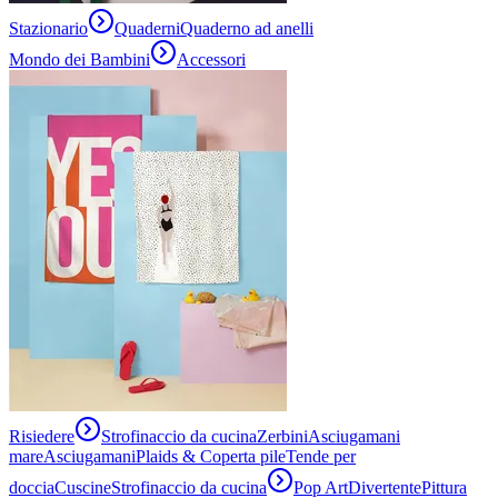
Stazionario
Quaderni
Quaderno ad anelli
Mondo dei Bambini
Accessori
Risiedere
Strofinaccio da cucina
Zerbini
Asciugamani
mare
Asciugamani
Plaids & Coperta pile
Tende per
doccia
Cuscine
Strofinaccio da cucina
Pop Art
Divertente
Pittura