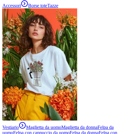
Accessori
Borse tote
Tazze
Vestiario
Maglietta da uomo
Maglietta da donna
Felpa da
uomo
Felpa con cappuccio da uomo
Felpa da donna
Felpa con