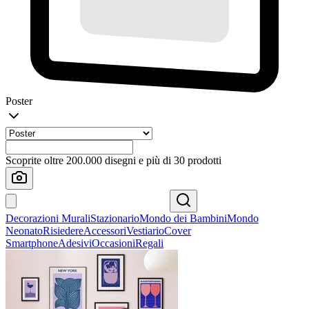
Poster
Scoprite oltre 200.000 disegni e più di 30 prodotti
Decorazioni Murali
Stazionario
Mondo dei Bambini
Mondo
Neonato
Risiedere
Accessori
Vestiario
Cover
Smartphone
Adesivi
Occasioni
Regali