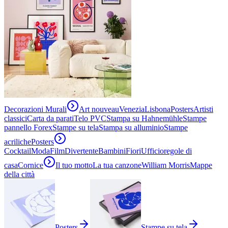
Decorazioni Murali
Art nouveau
Venezia
Lisbona
Posters
Artisti
classici
Carta da parati
Telo PVC
Stampa su Hahnemühle
Stampe
pannello Forex
Stampe su tela
Stampa su alluminio
Stampe
acriliche
Posters
Cocktail
Moda
Film
Divertente
Bambini
Fiori
Ufficio
regole di
casa
Cornice
Il tuo motto
La tua canzone
William Morris
Mappe
della città
Posters
Stampe su tela