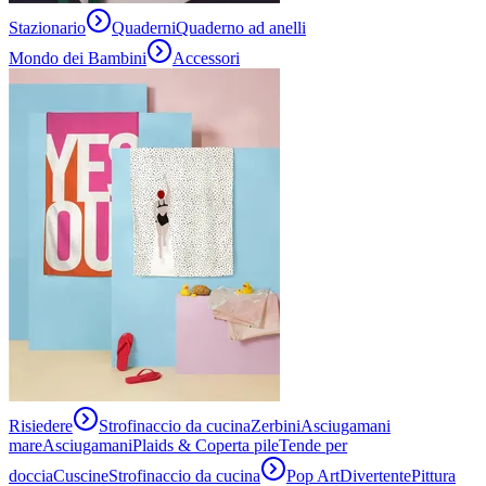
Stazionario
Quaderni
Quaderno ad anelli
Mondo dei Bambini
Accessori
Risiedere
Strofinaccio da cucina
Zerbini
Asciugamani
mare
Asciugamani
Plaids & Coperta pile
Tende per
doccia
Cuscine
Strofinaccio da cucina
Pop Art
Divertente
Pittura