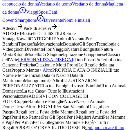
cappuccio da donna
Vestiario da uomo
Vestiario da donna
Maglietta
da donna
Viaggi
Sposi
Cani
Cover Smartphone
Divertente
Nomi e iniziali
Adesivi
Pack di adesivi
ADESIVI
Bestseller
> Tutti
STILI
Retro e
Vintage
Kawaii
CATEGORIE
Animali
Astratto
Per
Bambini
Tipografia
Motivazionale
Botanica
Gli Sport
Tecnologia e
Videogiochi
Divertente
Fiori
Viaggio
Natura
Buongustai
Natura
Morta
Ritratti
Modello
Di Stagione
Ispirazione Giapponese
Classici
dell'Arte
PERSONALIZZA DISEGNI
Il tuo Posto Preferito
La tua
Canzone Preferita
Citazioni e Motti Propri
Le Regole della tua
Casa
Proprio Mantra
> Altro
PROPRIA DATA O INIZIALI
Il tuo
Nome e le tue Iniziali
Data di Nascita
Data di
Matrimonio
Monogrammi
> Altro
ILLUSTRAZIONI
PERSONALIZZATE
La tua Famiglia
I vostri Bambini
Il tuo Animale
Domestico
La tua Casa
> Tutte le Illustrazioni
Personalizzate
ADESIVI CON COLLAGE DI
FOTO
Coppie
Bambini e Famiglie
Nozze
Nascita
Animale
Domestico
> Altro
I REGALI
Per San Valentino
Disegni per
Pasqua
Regali per la Festa della Mamma
Regali per la Festa del
Papà
Per il tuo Partner
Per Gli Sposi
Per i Migliori Amici
Per Mamma
e Papà
Per Amici
Per i Colleghi
Per Mamme e Papà
> Tutti i
Regali
ISPIRATO? CREA IL TUO DESIGN
Qui puoi creare il tuo