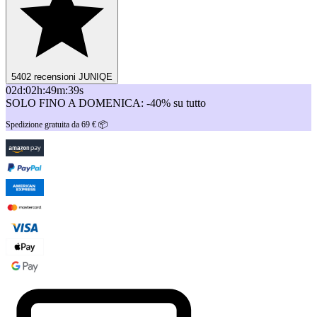
5402 recensioni JUNIQE
02
d
:
02
h
:
49
m
:
39
s
SOLO FINO A DOMENICA: -40% su tutto
Spedizione gratuita da 69 € 📦