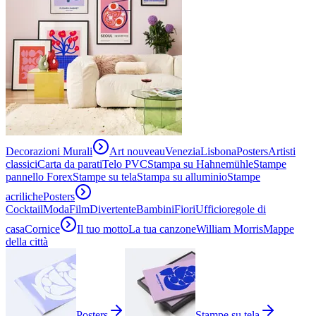
Decorazioni Murali
Art nouveau
Venezia
Lisbona
Posters
Artisti
classici
Carta da parati
Telo PVC
Stampa su Hahnemühle
Stampe
pannello Forex
Stampe su tela
Stampa su alluminio
Stampe
acriliche
Posters
Cocktail
Moda
Film
Divertente
Bambini
Fiori
Ufficio
regole di
casa
Cornice
Il tuo motto
La tua canzone
William Morris
Mappe
della città
Posters
Stampe su tela