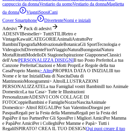
cappuccio da donna
Vestiario da uomo
Vestiario da donna
Maglietta
da donna
Viaggi
Sposi
Cani
Cover Smartphone
Divertente
Nomi e iniziali
Adesivi
Pack di adesivi
ADESIVI
Bestseller
> Tutti
STILI
Retro e
Vintage
Kawaii
CATEGORIE
Animali
Astratto
Per
Bambini
Tipografia
Motivazionale
Botanica
Gli Sport
Tecnologia e
Videogiochi
Divertente
Fiori
Viaggio
Natura
Buongustai
Natura
Morta
Ritratti
Modello
Di Stagione
Ispirazione Giapponese
Classici
dell'Arte
PERSONALIZZA DISEGNI
Il tuo Posto Preferito
La tua
Canzone Preferita
Citazioni e Motti Propri
Le Regole della tua
Casa
Proprio Mantra
> Altro
PROPRIA DATA O INIZIALI
Il tuo
Nome e le tue Iniziali
Data di Nascita
Data di
Matrimonio
Monogrammi
> Altro
ILLUSTRAZIONI
PERSONALIZZATE
La tua Famiglia
I vostri Bambini
Il tuo Animale
Domestico
La tua Casa
> Tutte le Illustrazioni
Personalizzate
ADESIVI CON COLLAGE DI
FOTO
Coppie
Bambini e Famiglie
Nozze
Nascita
Animale
Domestico
> Altro
I REGALI
Per San Valentino
Disegni per
Pasqua
Regali per la Festa della Mamma
Regali per la Festa del
Papà
Per il tuo Partner
Per Gli Sposi
Per i Migliori Amici
Per Mamma
e Papà
Per Amici
Per i Colleghi
Per Mamme e Papà
> Tutti i
Regali
ISPIRATO? CREA IL TUO DESIGN
Qui puoi creare il tuo