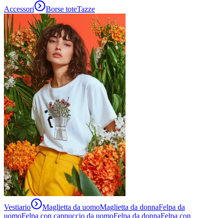
Accessori
Borse tote
Tazze
Vestiario
Maglietta da uomo
Maglietta da donna
Felpa da
uomo
Felpa con cappuccio da uomo
Felpa da donna
Felpa con