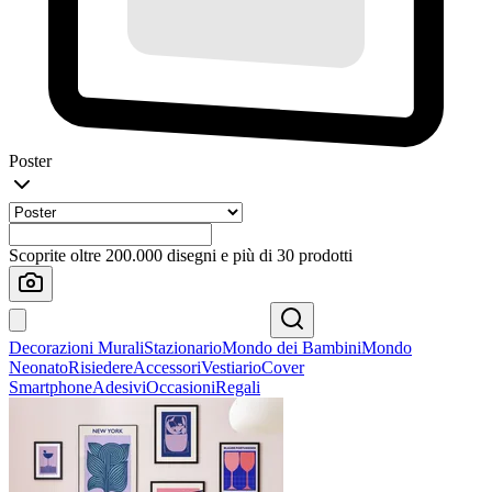
Poster
Scoprite oltre 200.000 disegni e più di 30 prodotti
Decorazioni Murali
Stazionario
Mondo dei Bambini
Mondo
Neonato
Risiedere
Accessori
Vestiario
Cover
Smartphone
Adesivi
Occasioni
Regali