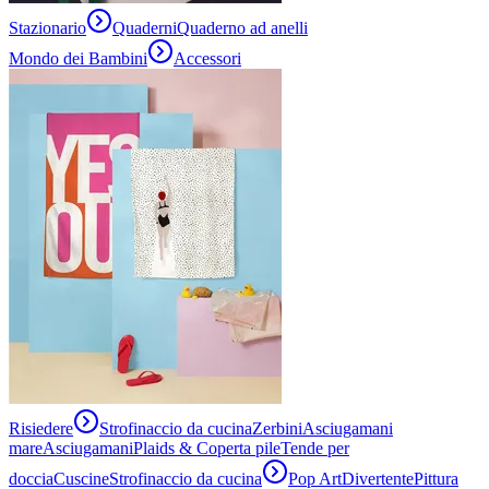
Stazionario
Quaderni
Quaderno ad anelli
Mondo dei Bambini
Accessori
Risiedere
Strofinaccio da cucina
Zerbini
Asciugamani
mare
Asciugamani
Plaids & Coperta pile
Tende per
doccia
Cuscine
Strofinaccio da cucina
Pop Art
Divertente
Pittura