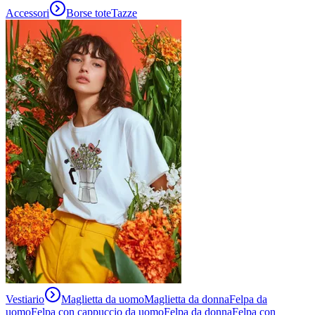
Accessori
Borse tote
Tazze
Vestiario
Maglietta da uomo
Maglietta da donna
Felpa da
uomo
Felpa con cappuccio da uomo
Felpa da donna
Felpa con