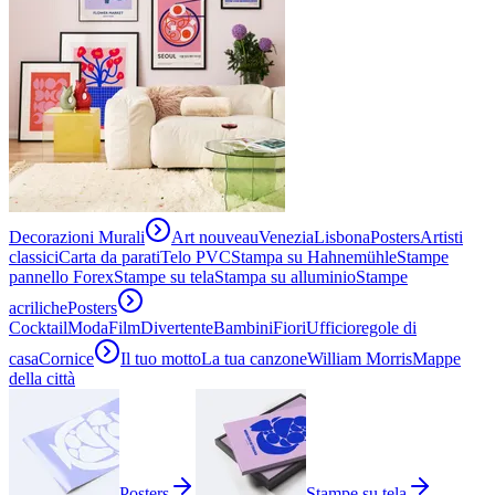
Decorazioni Murali
Art nouveau
Venezia
Lisbona
Posters
Artisti
classici
Carta da parati
Telo PVC
Stampa su Hahnemühle
Stampe
pannello Forex
Stampe su tela
Stampa su alluminio
Stampe
acriliche
Posters
Cocktail
Moda
Film
Divertente
Bambini
Fiori
Ufficio
regole di
casa
Cornice
Il tuo motto
La tua canzone
William Morris
Mappe
della città
Posters
Stampe su tela