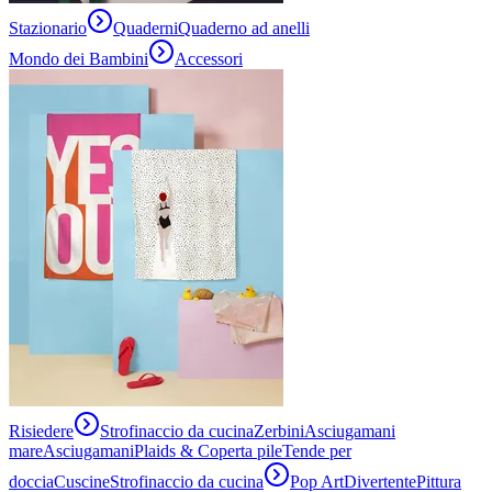
Stazionario
Quaderni
Quaderno ad anelli
Mondo dei Bambini
Accessori
Risiedere
Strofinaccio da cucina
Zerbini
Asciugamani
mare
Asciugamani
Plaids & Coperta pile
Tende per
doccia
Cuscine
Strofinaccio da cucina
Pop Art
Divertente
Pittura