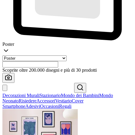
Poster
Scoprite oltre 200.000 disegni e più di 30 prodotti
Decorazioni Murali
Stazionario
Mondo dei Bambini
Mondo
Neonato
Risiedere
Accessori
Vestiario
Cover
Smartphone
Adesivi
Occasioni
Regali