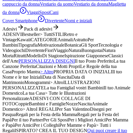
cappuccio da donna
Vestiario da uomo
Vestiario da donna
Maglietta
da donna
Viaggi
Sposi
Cani
Cover Smartphone
Divertente
Nomi e iniziali
Adesivi
Pack di adesivi
ADESIVI
Bestseller
> Tutti
STILI
Retro e
Vintage
Kawaii
CATEGORIE
Animali
Astratto
Per
Bambini
Tipografia
Motivazionale
Botanica
Gli Sport
Tecnologia e
Videogiochi
Divertente
Fiori
Viaggio
Natura
Buongustai
Natura
Morta
Ritratti
Modello
Di Stagione
Ispirazione Giapponese
Classici
dell'Arte
PERSONALIZZA DISEGNI
Il tuo Posto Preferito
La tua
Canzone Preferita
Citazioni e Motti Propri
Le Regole della tua
Casa
Proprio Mantra
> Altro
PROPRIA DATA O INIZIALI
Il tuo
Nome e le tue Iniziali
Data di Nascita
Data di
Matrimonio
Monogrammi
> Altro
ILLUSTRAZIONI
PERSONALIZZATE
La tua Famiglia
I vostri Bambini
Il tuo Animale
Domestico
La tua Casa
> Tutte le Illustrazioni
Personalizzate
ADESIVI CON COLLAGE DI
FOTO
Coppie
Bambini e Famiglie
Nozze
Nascita
Animale
Domestico
> Altro
I REGALI
Per San Valentino
Disegni per
Pasqua
Regali per la Festa della Mamma
Regali per la Festa del
Papà
Per il tuo Partner
Per Gli Sposi
Per i Migliori Amici
Per Mamma
e Papà
Per Amici
Per i Colleghi
Per Mamme e Papà
> Tutti i
Regali
ISPIRATO? CREA IL TUO DESIGN
Qui puoi creare il tuo