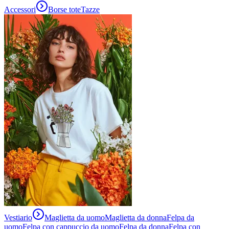
Accessori
Borse tote
Tazze
Vestiario
Maglietta da uomo
Maglietta da donna
Felpa da
uomo
Felpa con cappuccio da uomo
Felpa da donna
Felpa con