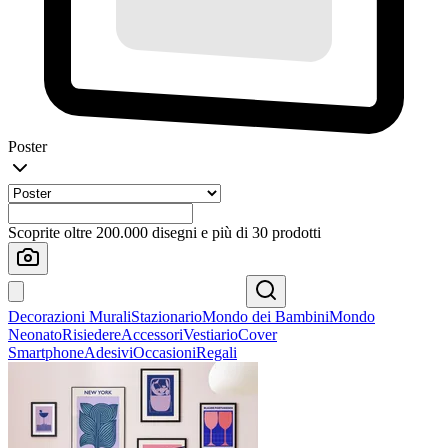
Poster
Scoprite oltre 200.000 disegni e più di 30 prodotti
Decorazioni Murali
Stazionario
Mondo dei Bambini
Mondo
Neonato
Risiedere
Accessori
Vestiario
Cover
Smartphone
Adesivi
Occasioni
Regali