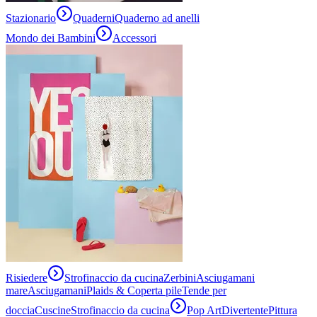
Stazionario
Quaderni
Quaderno ad anelli
Mondo dei Bambini
Accessori
Risiedere
Strofinaccio da cucina
Zerbini
Asciugamani
mare
Asciugamani
Plaids & Coperta pile
Tende per
doccia
Cuscine
Strofinaccio da cucina
Pop Art
Divertente
Pittura