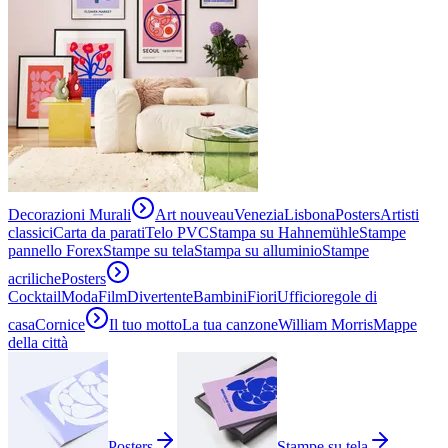
Decorazioni Murali
Art nouveau
Venezia
Lisbona
Posters
Artisti
classici
Carta da parati
Telo PVC
Stampa su Hahnemühle
Stampe
pannello Forex
Stampe su tela
Stampa su alluminio
Stampe
acriliche
Posters
Cocktail
Moda
Film
Divertente
Bambini
Fiori
Ufficio
regole di
casa
Cornice
Il tuo motto
La tua canzone
William Morris
Mappe
della città
Posters
Stampe su tela