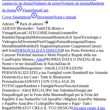
cappuccio da donna
Vestiario da uomo
Vestiario da donna
Maglietta
da donna
Viaggi
Sposi
Cani
Cover Smartphone
Divertente
Nomi e iniziali
Adesivi
Pack di adesivi
ADESIVI
Bestseller
> Tutti
STILI
Retro e
Vintage
Kawaii
CATEGORIE
Animali
Astratto
Per
Bambini
Tipografia
Motivazionale
Botanica
Gli Sport
Tecnologia e
Videogiochi
Divertente
Fiori
Viaggio
Natura
Buongustai
Natura
Morta
Ritratti
Modello
Di Stagione
Ispirazione Giapponese
Classici
dell'Arte
PERSONALIZZA DISEGNI
Il tuo Posto Preferito
La tua
Canzone Preferita
Citazioni e Motti Propri
Le Regole della tua
Casa
Proprio Mantra
> Altro
PROPRIA DATA O INIZIALI
Il tuo
Nome e le tue Iniziali
Data di Nascita
Data di
Matrimonio
Monogrammi
> Altro
ILLUSTRAZIONI
PERSONALIZZATE
La tua Famiglia
I vostri Bambini
Il tuo Animale
Domestico
La tua Casa
> Tutte le Illustrazioni
Personalizzate
ADESIVI CON COLLAGE DI
FOTO
Coppie
Bambini e Famiglie
Nozze
Nascita
Animale
Domestico
> Altro
I REGALI
Per San Valentino
Disegni per
Pasqua
Regali per la Festa della Mamma
Regali per la Festa del
Papà
Per il tuo Partner
Per Gli Sposi
Per i Migliori Amici
Per Mamma
e Papà
Per Amici
Per i Colleghi
Per Mamme e Papà
> Tutti i
Regali
ISPIRATO? CREA IL TUO DESIGN
Qui puoi creare il tuo