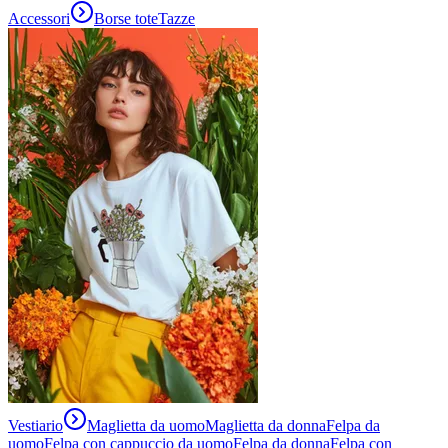
Accessori
Borse tote
Tazze
Vestiario
Maglietta da uomo
Maglietta da donna
Felpa da
uomo
Felpa con cappuccio da uomo
Felpa da donna
Felpa con