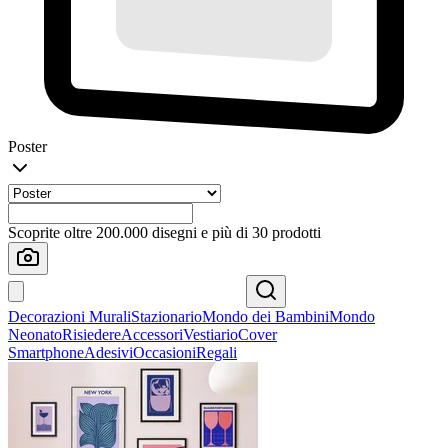
Poster
Scoprite oltre 200.000 disegni e più di 30 prodotti
Decorazioni Murali
Stazionario
Mondo dei Bambini
Mondo
Neonato
Risiedere
Accessori
Vestiario
Cover
Smartphone
Adesivi
Occasioni
Regali