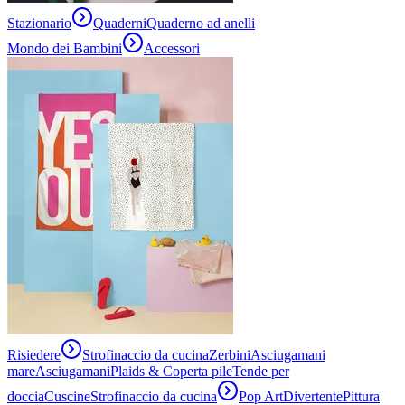
Stazionario
Quaderni
Quaderno ad anelli
Mondo dei Bambini
Accessori
Risiedere
Strofinaccio da cucina
Zerbini
Asciugamani
mare
Asciugamani
Plaids & Coperta pile
Tende per
doccia
Cuscine
Strofinaccio da cucina
Pop Art
Divertente
Pittura