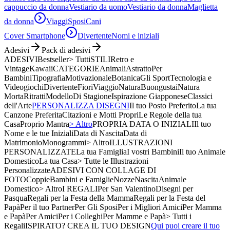
cappuccio da donna
Vestiario da uomo
Vestiario da donna
Maglietta
da donna
Viaggi
Sposi
Cani
Cover Smartphone
Divertente
Nomi e iniziali
Adesivi
Pack di adesivi
ADESIVI
Bestseller
> Tutti
STILI
Retro e
Vintage
Kawaii
CATEGORIE
Animali
Astratto
Per
Bambini
Tipografia
Motivazionale
Botanica
Gli Sport
Tecnologia e
Videogiochi
Divertente
Fiori
Viaggio
Natura
Buongustai
Natura
Morta
Ritratti
Modello
Di Stagione
Ispirazione Giapponese
Classici
dell'Arte
PERSONALIZZA DISEGNI
Il tuo Posto Preferito
La tua
Canzone Preferita
Citazioni e Motti Propri
Le Regole della tua
Casa
Proprio Mantra
> Altro
PROPRIA DATA O INIZIALI
Il tuo
Nome e le tue Iniziali
Data di Nascita
Data di
Matrimonio
Monogrammi
> Altro
ILLUSTRAZIONI
PERSONALIZZATE
La tua Famiglia
I vostri Bambini
Il tuo Animale
Domestico
La tua Casa
> Tutte le Illustrazioni
Personalizzate
ADESIVI CON COLLAGE DI
FOTO
Coppie
Bambini e Famiglie
Nozze
Nascita
Animale
Domestico
> Altro
I REGALI
Per San Valentino
Disegni per
Pasqua
Regali per la Festa della Mamma
Regali per la Festa del
Papà
Per il tuo Partner
Per Gli Sposi
Per i Migliori Amici
Per Mamma
e Papà
Per Amici
Per i Colleghi
Per Mamme e Papà
> Tutti i
Regali
ISPIRATO? CREA IL TUO DESIGN
Qui puoi creare il tuo