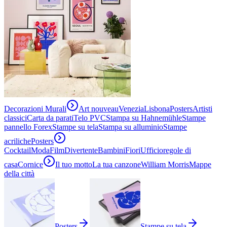
Decorazioni Murali
Art nouveau
Venezia
Lisbona
Posters
Artisti
classici
Carta da parati
Telo PVC
Stampa su Hahnemühle
Stampe
pannello Forex
Stampe su tela
Stampa su alluminio
Stampe
acriliche
Posters
Cocktail
Moda
Film
Divertente
Bambini
Fiori
Ufficio
regole di
casa
Cornice
Il tuo motto
La tua canzone
William Morris
Mappe
della città
Posters
Stampe su tela