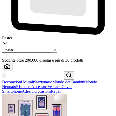
Poster
Scoprite oltre 200.000 disegni e più di 30 prodotti
Decorazioni Murali
Stazionario
Mondo dei Bambini
Mondo
Neonato
Risiedere
Accessori
Vestiario
Cover
Smartphone
Adesivi
Occasioni
Regali