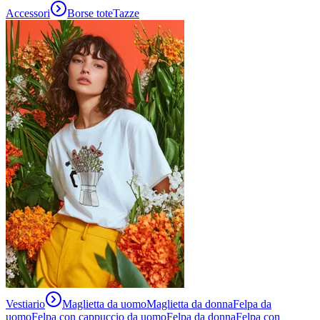
Accessori
Borse tote
Tazze
Vestiario
Maglietta da uomo
Maglietta da donna
Felpa da
uomo
Felpa con cappuccio da uomo
Felpa da donna
Felpa con