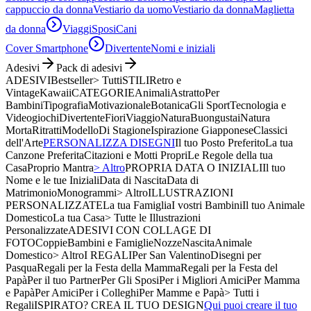
cappuccio da donna
Vestiario da uomo
Vestiario da donna
Maglietta
da donna
Viaggi
Sposi
Cani
Cover Smartphone
Divertente
Nomi e iniziali
Adesivi
Pack di adesivi
ADESIVI
Bestseller
> Tutti
STILI
Retro e
Vintage
Kawaii
CATEGORIE
Animali
Astratto
Per
Bambini
Tipografia
Motivazionale
Botanica
Gli Sport
Tecnologia e
Videogiochi
Divertente
Fiori
Viaggio
Natura
Buongustai
Natura
Morta
Ritratti
Modello
Di Stagione
Ispirazione Giapponese
Classici
dell'Arte
PERSONALIZZA DISEGNI
Il tuo Posto Preferito
La tua
Canzone Preferita
Citazioni e Motti Propri
Le Regole della tua
Casa
Proprio Mantra
> Altro
PROPRIA DATA O INIZIALI
Il tuo
Nome e le tue Iniziali
Data di Nascita
Data di
Matrimonio
Monogrammi
> Altro
ILLUSTRAZIONI
PERSONALIZZATE
La tua Famiglia
I vostri Bambini
Il tuo Animale
Domestico
La tua Casa
> Tutte le Illustrazioni
Personalizzate
ADESIVI CON COLLAGE DI
FOTO
Coppie
Bambini e Famiglie
Nozze
Nascita
Animale
Domestico
> Altro
I REGALI
Per San Valentino
Disegni per
Pasqua
Regali per la Festa della Mamma
Regali per la Festa del
Papà
Per il tuo Partner
Per Gli Sposi
Per i Migliori Amici
Per Mamma
e Papà
Per Amici
Per i Colleghi
Per Mamme e Papà
> Tutti i
Regali
ISPIRATO? CREA IL TUO DESIGN
Qui puoi creare il tuo