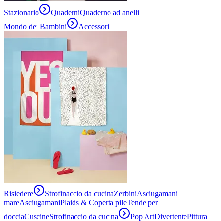
Stazionario
Quaderni
Quaderno ad anelli
Mondo dei Bambini
Accessori
Risiedere
Strofinaccio da cucina
Zerbini
Asciugamani
mare
Asciugamani
Plaids & Coperta pile
Tende per
doccia
Cuscine
Strofinaccio da cucina
Pop Art
Divertente
Pittura