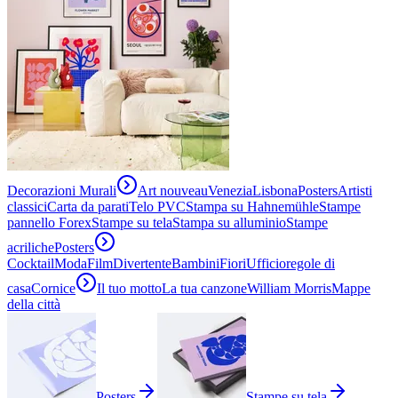
Decorazioni Murali
Art nouveau
Venezia
Lisbona
Posters
Artisti
classici
Carta da parati
Telo PVC
Stampa su Hahnemühle
Stampe
pannello Forex
Stampe su tela
Stampa su alluminio
Stampe
acriliche
Posters
Cocktail
Moda
Film
Divertente
Bambini
Fiori
Ufficio
regole di
casa
Cornice
Il tuo motto
La tua canzone
William Morris
Mappe
della città
Posters
Stampe su tela