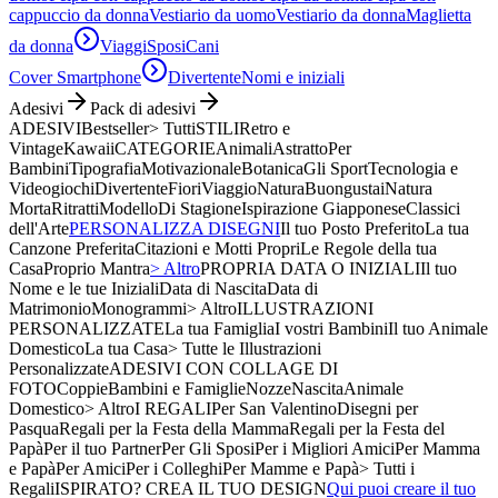
cappuccio da donna
Vestiario da uomo
Vestiario da donna
Maglietta
da donna
Viaggi
Sposi
Cani
Cover Smartphone
Divertente
Nomi e iniziali
Adesivi
Pack di adesivi
ADESIVI
Bestseller
> Tutti
STILI
Retro e
Vintage
Kawaii
CATEGORIE
Animali
Astratto
Per
Bambini
Tipografia
Motivazionale
Botanica
Gli Sport
Tecnologia e
Videogiochi
Divertente
Fiori
Viaggio
Natura
Buongustai
Natura
Morta
Ritratti
Modello
Di Stagione
Ispirazione Giapponese
Classici
dell'Arte
PERSONALIZZA DISEGNI
Il tuo Posto Preferito
La tua
Canzone Preferita
Citazioni e Motti Propri
Le Regole della tua
Casa
Proprio Mantra
> Altro
PROPRIA DATA O INIZIALI
Il tuo
Nome e le tue Iniziali
Data di Nascita
Data di
Matrimonio
Monogrammi
> Altro
ILLUSTRAZIONI
PERSONALIZZATE
La tua Famiglia
I vostri Bambini
Il tuo Animale
Domestico
La tua Casa
> Tutte le Illustrazioni
Personalizzate
ADESIVI CON COLLAGE DI
FOTO
Coppie
Bambini e Famiglie
Nozze
Nascita
Animale
Domestico
> Altro
I REGALI
Per San Valentino
Disegni per
Pasqua
Regali per la Festa della Mamma
Regali per la Festa del
Papà
Per il tuo Partner
Per Gli Sposi
Per i Migliori Amici
Per Mamma
e Papà
Per Amici
Per i Colleghi
Per Mamme e Papà
> Tutti i
Regali
ISPIRATO? CREA IL TUO DESIGN
Qui puoi creare il tuo