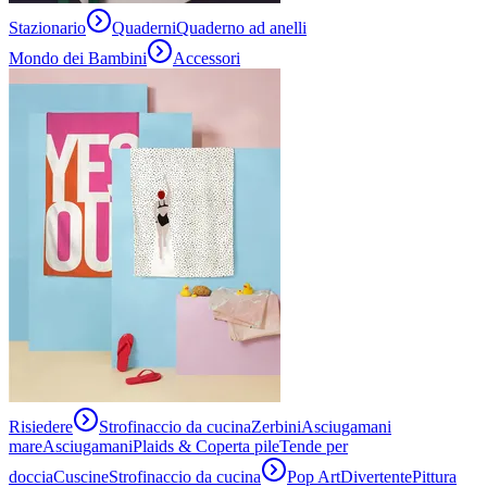
Stazionario
Quaderni
Quaderno ad anelli
Mondo dei Bambini
Accessori
Risiedere
Strofinaccio da cucina
Zerbini
Asciugamani
mare
Asciugamani
Plaids & Coperta pile
Tende per
doccia
Cuscine
Strofinaccio da cucina
Pop Art
Divertente
Pittura