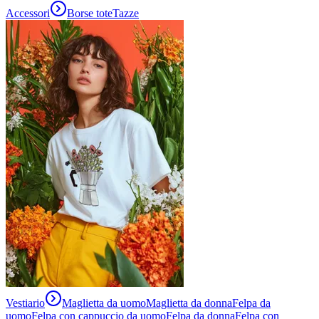
Accessori
Borse tote
Tazze
Vestiario
Maglietta da uomo
Maglietta da donna
Felpa da
uomo
Felpa con cappuccio da uomo
Felpa da donna
Felpa con