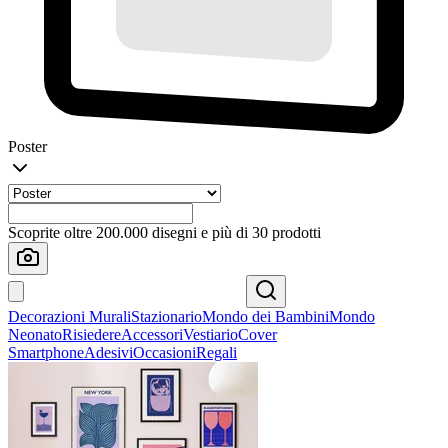
Poster
Scoprite oltre 200.000 disegni e più di 30 prodotti
Decorazioni Murali
Stazionario
Mondo dei Bambini
Mondo
Neonato
Risiedere
Accessori
Vestiario
Cover
Smartphone
Adesivi
Occasioni
Regali