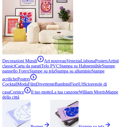
Decorazioni Murali
Art nouveau
Venezia
Lisbona
Posters
Artisti
classici
Carta da parati
Telo PVC
Stampa su Hahnemühle
Stampe
pannello Forex
Stampe su tela
Stampa su alluminio
Stampe
acriliche
Posters
Cocktail
Moda
Film
Divertente
Bambini
Fiori
Ufficio
regole di
casa
Cornice
Il tuo motto
La tua canzone
William Morris
Mappe
della città
Posters
Stampe su tela