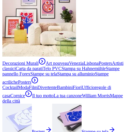
Decorazioni Murali
Art nouveau
Venezia
Lisbona
Posters
Artisti
classici
Carta da parati
Telo PVC
Stampa su Hahnemühle
Stampe
pannello Forex
Stampe su tela
Stampa su alluminio
Stampe
acriliche
Posters
Cocktail
Moda
Film
Divertente
Bambini
Fiori
Ufficio
regole di
casa
Cornice
Il tuo motto
La tua canzone
William Morris
Mappe
della città
Posters
Stampe su tela