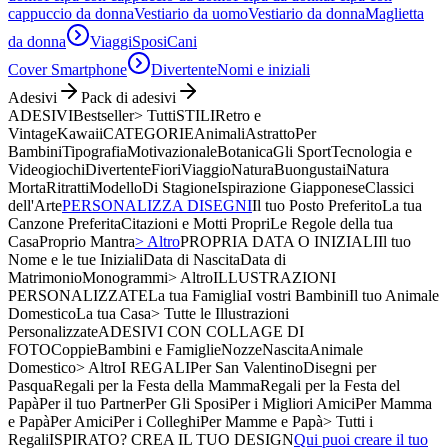
cappuccio da donna
Vestiario da uomo
Vestiario da donna
Maglietta
da donna
Viaggi
Sposi
Cani
Cover Smartphone
Divertente
Nomi e iniziali
Adesivi
Pack di adesivi
ADESIVI
Bestseller
> Tutti
STILI
Retro e
Vintage
Kawaii
CATEGORIE
Animali
Astratto
Per
Bambini
Tipografia
Motivazionale
Botanica
Gli Sport
Tecnologia e
Videogiochi
Divertente
Fiori
Viaggio
Natura
Buongustai
Natura
Morta
Ritratti
Modello
Di Stagione
Ispirazione Giapponese
Classici
dell'Arte
PERSONALIZZA DISEGNI
Il tuo Posto Preferito
La tua
Canzone Preferita
Citazioni e Motti Propri
Le Regole della tua
Casa
Proprio Mantra
> Altro
PROPRIA DATA O INIZIALI
Il tuo
Nome e le tue Iniziali
Data di Nascita
Data di
Matrimonio
Monogrammi
> Altro
ILLUSTRAZIONI
PERSONALIZZATE
La tua Famiglia
I vostri Bambini
Il tuo Animale
Domestico
La tua Casa
> Tutte le Illustrazioni
Personalizzate
ADESIVI CON COLLAGE DI
FOTO
Coppie
Bambini e Famiglie
Nozze
Nascita
Animale
Domestico
> Altro
I REGALI
Per San Valentino
Disegni per
Pasqua
Regali per la Festa della Mamma
Regali per la Festa del
Papà
Per il tuo Partner
Per Gli Sposi
Per i Migliori Amici
Per Mamma
e Papà
Per Amici
Per i Colleghi
Per Mamme e Papà
> Tutti i
Regali
ISPIRATO? CREA IL TUO DESIGN
Qui puoi creare il tuo