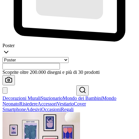
Poster
Scoprite oltre 200.000 disegni e più di 30 prodotti
Decorazioni Murali
Stazionario
Mondo dei Bambini
Mondo
Neonato
Risiedere
Accessori
Vestiario
Cover
Smartphone
Adesivi
Occasioni
Regali