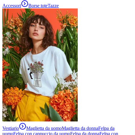
Accessori
Borse tote
Tazze
Vestiario
Maglietta da uomo
Maglietta da donna
Felpa da
uomo
Felpa con cappuccio da uomo
Felpa da donna
Felpa con