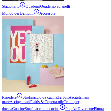
Stazionario
Quaderni
Quaderno ad anelli
Mondo dei Bambini
Accessori
Risiedere
Strofinaccio da cucina
Zerbini
Asciugamani
mare
Asciugamani
Plaids & Coperta pile
Tende per
doccia
Cuscine
Strofinaccio da cucina
Pop Art
Divertente
Pittura