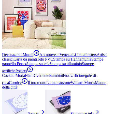
Decorazioni Murali
Art nouveau
Venezia
Lisbona
Posters
Artisti
classici
Carta da parati
Telo PVC
Stampa su Hahnemühle
Stampe
pannello Forex
Stampe su tela
Stampa su alluminio
Stampe
acriliche
Posters
Cocktail
Moda
Film
Divertente
Bambini
Fiori
Ufficio
regole di
casa
Cornice
Il tuo motto
La tua canzone
William Morris
Mappe
della città
Posters
Stampe su tela