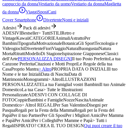
cappuccio da donna
Vestiario da uomo
Vestiario da donna
Maglietta
da donna
Viaggi
Sposi
Cani
Cover Smartphone
Divertente
Nomi e iniziali
Adesivi
Pack di adesivi
ADESIVI
Bestseller
> Tutti
STILI
Retro e
Vintage
Kawaii
CATEGORIE
Animali
Astratto
Per
Bambini
Tipografia
Motivazionale
Botanica
Gli Sport
Tecnologia e
Videogiochi
Divertente
Fiori
Viaggio
Natura
Buongustai
Natura
Morta
Ritratti
Modello
Di Stagione
Ispirazione Giapponese
Classici
dell'Arte
PERSONALIZZA DISEGNI
Il tuo Posto Preferito
La tua
Canzone Preferita
Citazioni e Motti Propri
Le Regole della tua
Casa
Proprio Mantra
> Altro
PROPRIA DATA O INIZIALI
Il tuo
Nome e le tue Iniziali
Data di Nascita
Data di
Matrimonio
Monogrammi
> Altro
ILLUSTRAZIONI
PERSONALIZZATE
La tua Famiglia
I vostri Bambini
Il tuo Animale
Domestico
La tua Casa
> Tutte le Illustrazioni
Personalizzate
ADESIVI CON COLLAGE DI
FOTO
Coppie
Bambini e Famiglie
Nozze
Nascita
Animale
Domestico
> Altro
I REGALI
Per San Valentino
Disegni per
Pasqua
Regali per la Festa della Mamma
Regali per la Festa del
Papà
Per il tuo Partner
Per Gli Sposi
Per i Migliori Amici
Per Mamma
e Papà
Per Amici
Per i Colleghi
Per Mamme e Papà
> Tutti i
Regali
ISPIRATO? CREA IL TUO DESIGN
Qui puoi creare il tuo