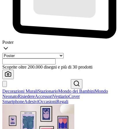
Poster
Scoprite oltre 200.000 disegni e più di 30 prodotti
Decorazioni Murali
Stazionario
Mondo dei Bambini
Mondo
Neonato
Risiedere
Accessori
Vestiario
Cover
Smartphone
Adesivi
Occasioni
Regali