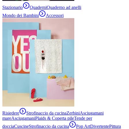
Stazionario
Quaderni
Quaderno ad anelli
Mondo dei Bambini
Accessori
Risiedere
Strofinaccio da cucina
Zerbini
Asciugamani
mare
Asciugamani
Plaids & Coperta pile
Tende per
doccia
Cuscine
Strofinaccio da cucina
Pop Art
Divertente
Pittura