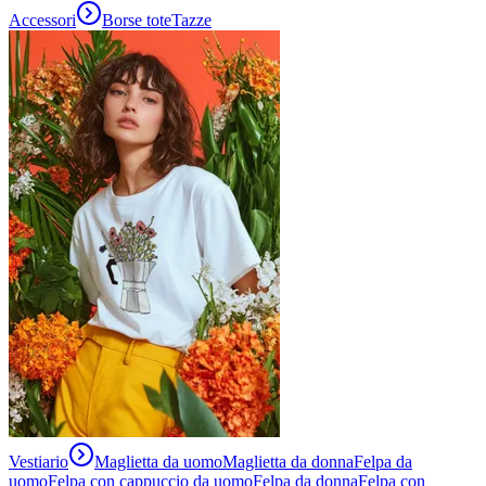
Accessori
Borse tote
Tazze
Vestiario
Maglietta da uomo
Maglietta da donna
Felpa da
uomo
Felpa con cappuccio da uomo
Felpa da donna
Felpa con