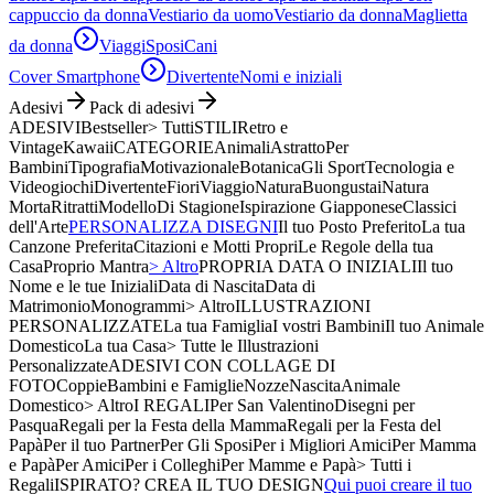
cappuccio da donna
Vestiario da uomo
Vestiario da donna
Maglietta
da donna
Viaggi
Sposi
Cani
Cover Smartphone
Divertente
Nomi e iniziali
Adesivi
Pack di adesivi
ADESIVI
Bestseller
> Tutti
STILI
Retro e
Vintage
Kawaii
CATEGORIE
Animali
Astratto
Per
Bambini
Tipografia
Motivazionale
Botanica
Gli Sport
Tecnologia e
Videogiochi
Divertente
Fiori
Viaggio
Natura
Buongustai
Natura
Morta
Ritratti
Modello
Di Stagione
Ispirazione Giapponese
Classici
dell'Arte
PERSONALIZZA DISEGNI
Il tuo Posto Preferito
La tua
Canzone Preferita
Citazioni e Motti Propri
Le Regole della tua
Casa
Proprio Mantra
> Altro
PROPRIA DATA O INIZIALI
Il tuo
Nome e le tue Iniziali
Data di Nascita
Data di
Matrimonio
Monogrammi
> Altro
ILLUSTRAZIONI
PERSONALIZZATE
La tua Famiglia
I vostri Bambini
Il tuo Animale
Domestico
La tua Casa
> Tutte le Illustrazioni
Personalizzate
ADESIVI CON COLLAGE DI
FOTO
Coppie
Bambini e Famiglie
Nozze
Nascita
Animale
Domestico
> Altro
I REGALI
Per San Valentino
Disegni per
Pasqua
Regali per la Festa della Mamma
Regali per la Festa del
Papà
Per il tuo Partner
Per Gli Sposi
Per i Migliori Amici
Per Mamma
e Papà
Per Amici
Per i Colleghi
Per Mamme e Papà
> Tutti i
Regali
ISPIRATO? CREA IL TUO DESIGN
Qui puoi creare il tuo