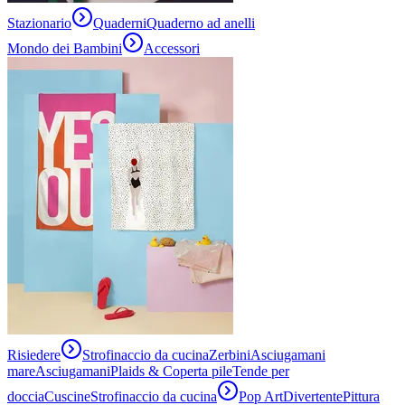
Stazionario
Quaderni
Quaderno ad anelli
Mondo dei Bambini
Accessori
Risiedere
Strofinaccio da cucina
Zerbini
Asciugamani
mare
Asciugamani
Plaids & Coperta pile
Tende per
doccia
Cuscine
Strofinaccio da cucina
Pop Art
Divertente
Pittura