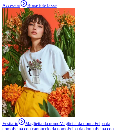
Accessori
Borse tote
Tazze
Vestiario
Maglietta da uomo
Maglietta da donna
Felpa da
uomo
Felpa con cappuccio da uomo
Felpa da donna
Felpa con