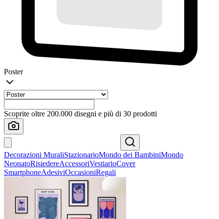
Poster
Scoprite oltre 200.000 disegni e più di 30 prodotti
Decorazioni Murali
Stazionario
Mondo dei Bambini
Mondo
Neonato
Risiedere
Accessori
Vestiario
Cover
Smartphone
Adesivi
Occasioni
Regali