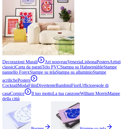
Decorazioni Murali
Art nouveau
Venezia
Lisbona
Posters
Artisti
classici
Carta da parati
Telo PVC
Stampa su Hahnemühle
Stampe
pannello Forex
Stampe su tela
Stampa su alluminio
Stampe
acriliche
Posters
Cocktail
Moda
Film
Divertente
Bambini
Fiori
Ufficio
regole di
casa
Cornice
Il tuo motto
La tua canzone
William Morris
Mappe
della città
Posters
Stampe su tela