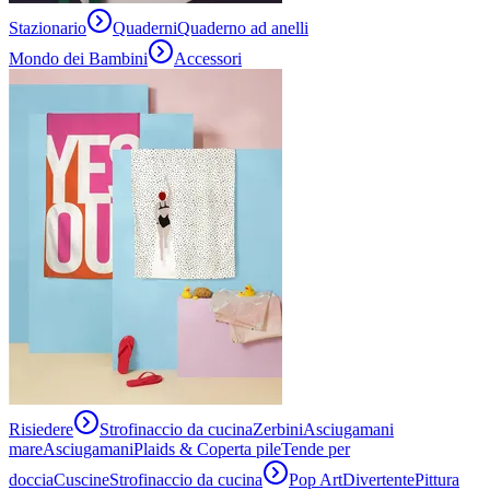
Stazionario
Quaderni
Quaderno ad anelli
Mondo dei Bambini
Accessori
Risiedere
Strofinaccio da cucina
Zerbini
Asciugamani
mare
Asciugamani
Plaids & Coperta pile
Tende per
doccia
Cuscine
Strofinaccio da cucina
Pop Art
Divertente
Pittura