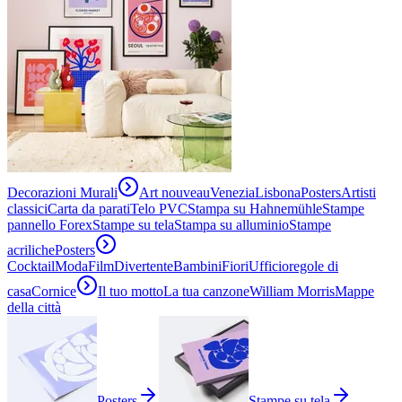
Decorazioni Murali
Art nouveau
Venezia
Lisbona
Posters
Artisti
classici
Carta da parati
Telo PVC
Stampa su Hahnemühle
Stampe
pannello Forex
Stampe su tela
Stampa su alluminio
Stampe
acriliche
Posters
Cocktail
Moda
Film
Divertente
Bambini
Fiori
Ufficio
regole di
casa
Cornice
Il tuo motto
La tua canzone
William Morris
Mappe
della città
Posters
Stampe su tela