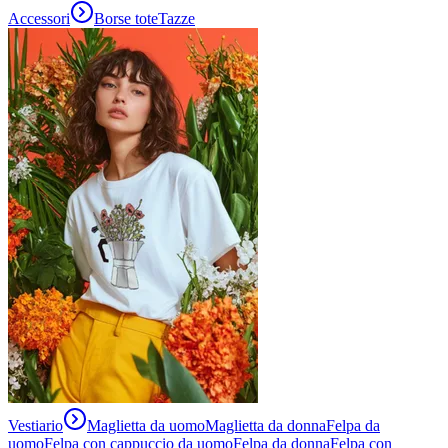
Accessori
Borse tote
Tazze
Vestiario
Maglietta da uomo
Maglietta da donna
Felpa da
uomo
Felpa con cappuccio da uomo
Felpa da donna
Felpa con