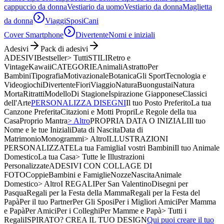
cappuccio da donna
Vestiario da uomo
Vestiario da donna
Maglietta
da donna
Viaggi
Sposi
Cani
Cover Smartphone
Divertente
Nomi e iniziali
Adesivi
Pack di adesivi
ADESIVI
Bestseller
> Tutti
STILI
Retro e
Vintage
Kawaii
CATEGORIE
Animali
Astratto
Per
Bambini
Tipografia
Motivazionale
Botanica
Gli Sport
Tecnologia e
Videogiochi
Divertente
Fiori
Viaggio
Natura
Buongustai
Natura
Morta
Ritratti
Modello
Di Stagione
Ispirazione Giapponese
Classici
dell'Arte
PERSONALIZZA DISEGNI
Il tuo Posto Preferito
La tua
Canzone Preferita
Citazioni e Motti Propri
Le Regole della tua
Casa
Proprio Mantra
> Altro
PROPRIA DATA O INIZIALI
Il tuo
Nome e le tue Iniziali
Data di Nascita
Data di
Matrimonio
Monogrammi
> Altro
ILLUSTRAZIONI
PERSONALIZZATE
La tua Famiglia
I vostri Bambini
Il tuo Animale
Domestico
La tua Casa
> Tutte le Illustrazioni
Personalizzate
ADESIVI CON COLLAGE DI
FOTO
Coppie
Bambini e Famiglie
Nozze
Nascita
Animale
Domestico
> Altro
I REGALI
Per San Valentino
Disegni per
Pasqua
Regali per la Festa della Mamma
Regali per la Festa del
Papà
Per il tuo Partner
Per Gli Sposi
Per i Migliori Amici
Per Mamma
e Papà
Per Amici
Per i Colleghi
Per Mamme e Papà
> Tutti i
Regali
ISPIRATO? CREA IL TUO DESIGN
Qui puoi creare il tuo