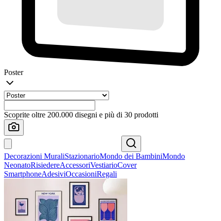
Poster
Scoprite oltre 200.000 disegni e più di 30 prodotti
Decorazioni Murali
Stazionario
Mondo dei Bambini
Mondo
Neonato
Risiedere
Accessori
Vestiario
Cover
Smartphone
Adesivi
Occasioni
Regali