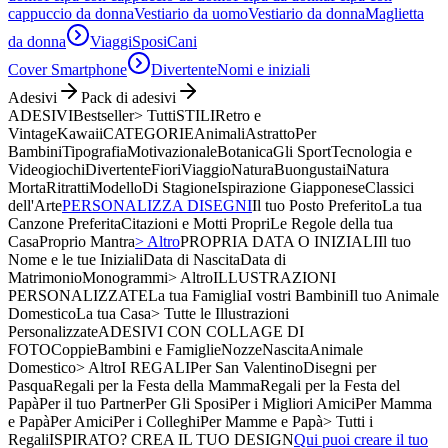
cappuccio da donna
Vestiario da uomo
Vestiario da donna
Maglietta
da donna
Viaggi
Sposi
Cani
Cover Smartphone
Divertente
Nomi e iniziali
Adesivi
Pack di adesivi
ADESIVI
Bestseller
> Tutti
STILI
Retro e
Vintage
Kawaii
CATEGORIE
Animali
Astratto
Per
Bambini
Tipografia
Motivazionale
Botanica
Gli Sport
Tecnologia e
Videogiochi
Divertente
Fiori
Viaggio
Natura
Buongustai
Natura
Morta
Ritratti
Modello
Di Stagione
Ispirazione Giapponese
Classici
dell'Arte
PERSONALIZZA DISEGNI
Il tuo Posto Preferito
La tua
Canzone Preferita
Citazioni e Motti Propri
Le Regole della tua
Casa
Proprio Mantra
> Altro
PROPRIA DATA O INIZIALI
Il tuo
Nome e le tue Iniziali
Data di Nascita
Data di
Matrimonio
Monogrammi
> Altro
ILLUSTRAZIONI
PERSONALIZZATE
La tua Famiglia
I vostri Bambini
Il tuo Animale
Domestico
La tua Casa
> Tutte le Illustrazioni
Personalizzate
ADESIVI CON COLLAGE DI
FOTO
Coppie
Bambini e Famiglie
Nozze
Nascita
Animale
Domestico
> Altro
I REGALI
Per San Valentino
Disegni per
Pasqua
Regali per la Festa della Mamma
Regali per la Festa del
Papà
Per il tuo Partner
Per Gli Sposi
Per i Migliori Amici
Per Mamma
e Papà
Per Amici
Per i Colleghi
Per Mamme e Papà
> Tutti i
Regali
ISPIRATO? CREA IL TUO DESIGN
Qui puoi creare il tuo