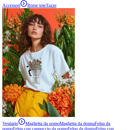
Accessori
Borse tote
Tazze
Vestiario
Maglietta da uomo
Maglietta da donna
Felpa da
uomo
Felpa con cappuccio da uomo
Felpa da donna
Felpa con