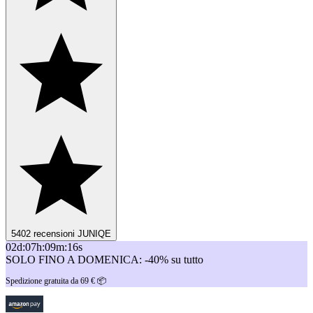
5402 recensioni JUNIQE
02
d
:
07
h
:
09
m
:
16
s
SOLO FINO A DOMENICA: -40% su tutto
Spedizione gratuita da 69 € 📦