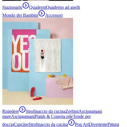
Stazionario
Quaderni
Quaderno ad anelli
Mondo dei Bambini
Accessori
Risiedere
Strofinaccio da cucina
Zerbini
Asciugamani
mare
Asciugamani
Plaids & Coperta pile
Tende per
doccia
Cuscine
Strofinaccio da cucina
Pop Art
Divertente
Pittura