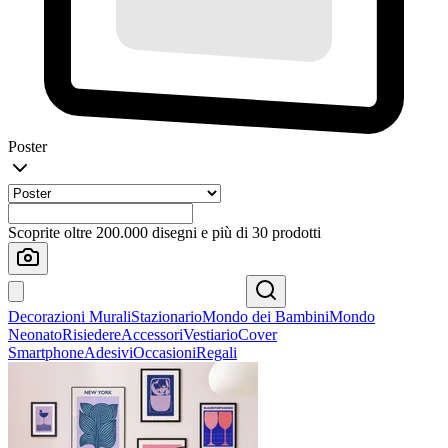
Poster
Scoprite oltre 200.000 disegni e più di 30 prodotti
Decorazioni Murali
Stazionario
Mondo dei Bambini
Mondo
Neonato
Risiedere
Accessori
Vestiario
Cover
Smartphone
Adesivi
Occasioni
Regali