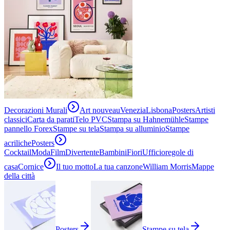
Decorazioni Murali
Art nouveau
Venezia
Lisbona
Posters
Artisti
classici
Carta da parati
Telo PVC
Stampa su Hahnemühle
Stampe
pannello Forex
Stampe su tela
Stampa su alluminio
Stampe
acriliche
Posters
Cocktail
Moda
Film
Divertente
Bambini
Fiori
Ufficio
regole di
casa
Cornice
Il tuo motto
La tua canzone
William Morris
Mappe
della città
Posters
Stampe su tela