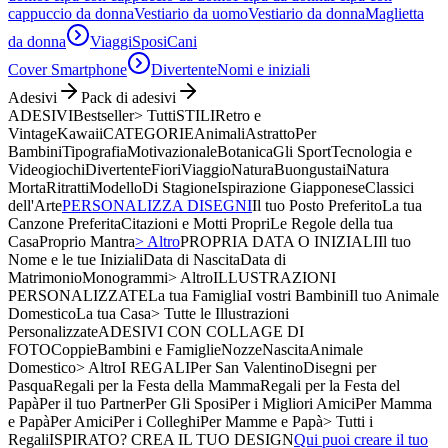
cappuccio da donna
Vestiario da uomo
Vestiario da donna
Maglietta
da donna
Viaggi
Sposi
Cani
Cover Smartphone
Divertente
Nomi e iniziali
Adesivi
Pack di adesivi
ADESIVI
Bestseller
> Tutti
STILI
Retro e
Vintage
Kawaii
CATEGORIE
Animali
Astratto
Per
Bambini
Tipografia
Motivazionale
Botanica
Gli Sport
Tecnologia e
Videogiochi
Divertente
Fiori
Viaggio
Natura
Buongustai
Natura
Morta
Ritratti
Modello
Di Stagione
Ispirazione Giapponese
Classici
dell'Arte
PERSONALIZZA DISEGNI
Il tuo Posto Preferito
La tua
Canzone Preferita
Citazioni e Motti Propri
Le Regole della tua
Casa
Proprio Mantra
> Altro
PROPRIA DATA O INIZIALI
Il tuo
Nome e le tue Iniziali
Data di Nascita
Data di
Matrimonio
Monogrammi
> Altro
ILLUSTRAZIONI
PERSONALIZZATE
La tua Famiglia
I vostri Bambini
Il tuo Animale
Domestico
La tua Casa
> Tutte le Illustrazioni
Personalizzate
ADESIVI CON COLLAGE DI
FOTO
Coppie
Bambini e Famiglie
Nozze
Nascita
Animale
Domestico
> Altro
I REGALI
Per San Valentino
Disegni per
Pasqua
Regali per la Festa della Mamma
Regali per la Festa del
Papà
Per il tuo Partner
Per Gli Sposi
Per i Migliori Amici
Per Mamma
e Papà
Per Amici
Per i Colleghi
Per Mamme e Papà
> Tutti i
Regali
ISPIRATO? CREA IL TUO DESIGN
Qui puoi creare il tuo