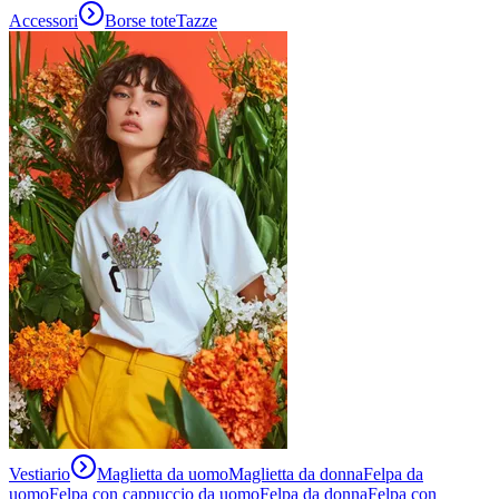
Accessori
Borse tote
Tazze
Vestiario
Maglietta da uomo
Maglietta da donna
Felpa da
uomo
Felpa con cappuccio da uomo
Felpa da donna
Felpa con