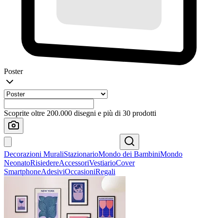
Poster
Scoprite oltre 200.000 disegni e più di 30 prodotti
Decorazioni Murali
Stazionario
Mondo dei Bambini
Mondo
Neonato
Risiedere
Accessori
Vestiario
Cover
Smartphone
Adesivi
Occasioni
Regali