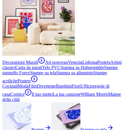
Decorazioni Murali
Art nouveau
Venezia
Lisbona
Posters
Artisti
classici
Carta da parati
Telo PVC
Stampa su Hahnemühle
Stampe
pannello Forex
Stampe su tela
Stampa su alluminio
Stampe
acriliche
Posters
Cocktail
Moda
Film
Divertente
Bambini
Fiori
Ufficio
regole di
casa
Cornice
Il tuo motto
La tua canzone
William Morris
Mappe
della città
Posters
Stampe su tela