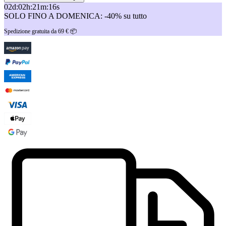
02
d
:
02
h
:
21
m
:
16
s
SOLO FINO A DOMENICA: -40% su tutto
Spedizione gratuita da 69 € 📦