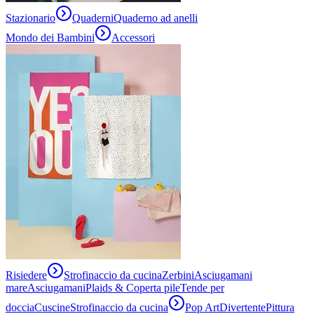
Stazionario
Quaderni
Quaderno ad anelli
Mondo dei Bambini
Accessori
Risiedere
Strofinaccio da cucina
Zerbini
Asciugamani
mare
Asciugamani
Plaids & Coperta pile
Tende per
doccia
Cuscine
Strofinaccio da cucina
Pop Art
Divertente
Pittura