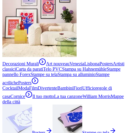
Decorazioni Murali
Art nouveau
Venezia
Lisbona
Posters
Artisti
classici
Carta da parati
Telo PVC
Stampa su Hahnemühle
Stampe
pannello Forex
Stampe su tela
Stampa su alluminio
Stampe
acriliche
Posters
Cocktail
Moda
Film
Divertente
Bambini
Fiori
Ufficio
regole di
casa
Cornice
Il tuo motto
La tua canzone
William Morris
Mappe
della città
Posters
Stampe su tela