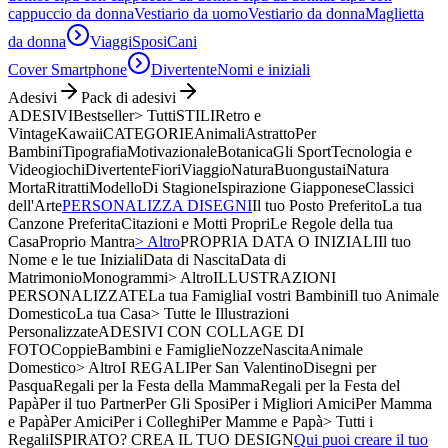
cappuccio da donna
Vestiario da uomo
Vestiario da donna
Maglietta
da donna
Viaggi
Sposi
Cani
Cover Smartphone
Divertente
Nomi e iniziali
Adesivi
Pack di adesivi
ADESIVI
Bestseller
> Tutti
STILI
Retro e
Vintage
Kawaii
CATEGORIE
Animali
Astratto
Per
Bambini
Tipografia
Motivazionale
Botanica
Gli Sport
Tecnologia e
Videogiochi
Divertente
Fiori
Viaggio
Natura
Buongustai
Natura
Morta
Ritratti
Modello
Di Stagione
Ispirazione Giapponese
Classici
dell'Arte
PERSONALIZZA DISEGNI
Il tuo Posto Preferito
La tua
Canzone Preferita
Citazioni e Motti Propri
Le Regole della tua
Casa
Proprio Mantra
> Altro
PROPRIA DATA O INIZIALI
Il tuo
Nome e le tue Iniziali
Data di Nascita
Data di
Matrimonio
Monogrammi
> Altro
ILLUSTRAZIONI
PERSONALIZZATE
La tua Famiglia
I vostri Bambini
Il tuo Animale
Domestico
La tua Casa
> Tutte le Illustrazioni
Personalizzate
ADESIVI CON COLLAGE DI
FOTO
Coppie
Bambini e Famiglie
Nozze
Nascita
Animale
Domestico
> Altro
I REGALI
Per San Valentino
Disegni per
Pasqua
Regali per la Festa della Mamma
Regali per la Festa del
Papà
Per il tuo Partner
Per Gli Sposi
Per i Migliori Amici
Per Mamma
e Papà
Per Amici
Per i Colleghi
Per Mamme e Papà
> Tutti i
Regali
ISPIRATO? CREA IL TUO DESIGN
Qui puoi creare il tuo