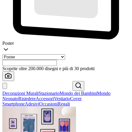
Poster
Scoprite oltre 200.000 disegni e più di 30 prodotti
Decorazioni Murali
Stazionario
Mondo dei Bambini
Mondo
Neonato
Risiedere
Accessori
Vestiario
Cover
Smartphone
Adesivi
Occasioni
Regali