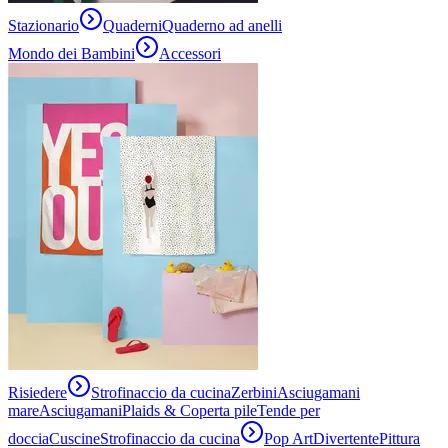
Stazionario
Quaderni
Quaderno ad anelli
Mondo dei Bambini
Accessori
Risiedere
Strofinaccio da cucina
Zerbini
Asciugamani
mare
Asciugamani
Plaids & Coperta pile
Tende per
doccia
Cuscine
Strofinaccio da cucina
Pop Art
Divertente
Pittura