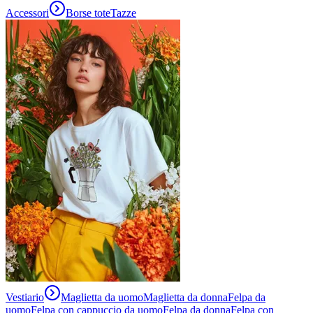
Accessori
Borse tote
Tazze
Vestiario
Maglietta da uomo
Maglietta da donna
Felpa da
uomo
Felpa con cappuccio da uomo
Felpa da donna
Felpa con