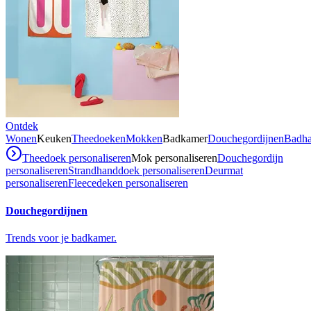
Ontdek
Wonen
Keuken
Theedoeken
Mokken
Badkamer
Douchegordijnen
Badh
Theedoek personaliseren
Mok personaliseren
Douchegordijn
personaliseren
Strandhanddoek personaliseren
Deurmat
personaliseren
Fleecedeken personaliseren
Douchegordijnen
Trends voor je badkamer.