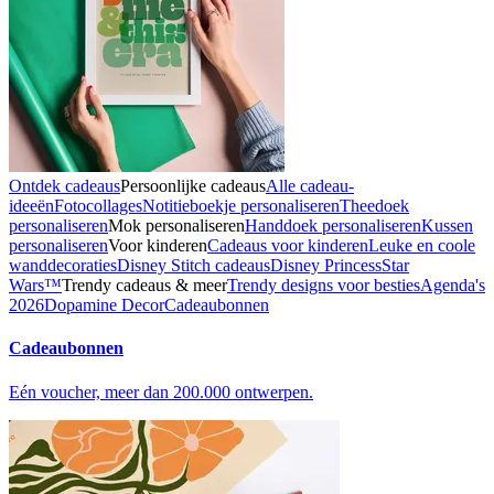
Ontdek cadeaus
Persoonlijke cadeaus
Alle cadeau-
ideeën
Fotocollages
Notitieboekje personaliseren
Theedoek
personaliseren
Mok personaliseren
Handdoek personaliseren
Kussen
personaliseren
Voor kinderen
Cadeaus voor kinderen
Leuke en coole
wanddecoraties
Disney Stitch cadeaus
Disney Princess
Star
Wars™
Trendy cadeaus & meer
Trendy designs voor besties
Agenda's
2026
Dopamine Decor
Cadeaubonnen
Cadeaubonnen
Eén voucher, meer dan 200.000 ontwerpen.