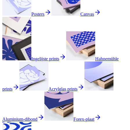
Posters
Canvas
Ingelijste prints
Hahnemühle
prints
Acrylglas prints
Aluminium-dibond
Forex-plaat