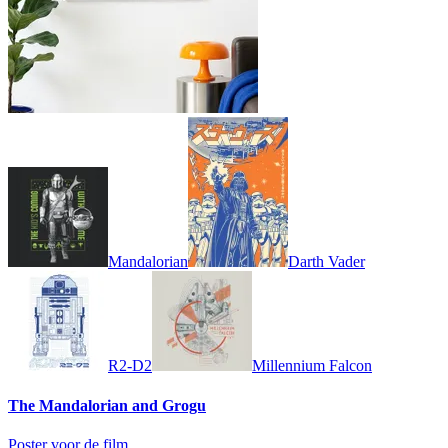
Mandalorian
Darth Vader
R2-D2
Millennium Falcon
The Mandalorian and Grogu
Poster voor de film