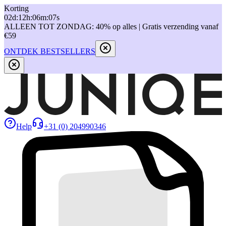
Korting
02
d
:
12
h
:
06
m
:
07
s
ALLEEN TOT ZONDAG: 40% op alles | Gratis verzending vanaf
€59
ONTDEK BESTSELLERS
Help
+31 (0) 204990346