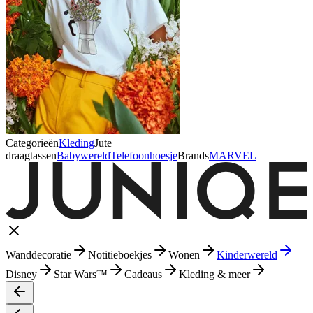
Categorieën
Kleding
Jute
draagtassen
Babywereld
Telefoonhoesje
Brands
MARVEL
Wanddecoratie
Notitieboekjes
Wonen
Kinderwereld
Disney
Star Wars™
Cadeaus
Kleding & meer