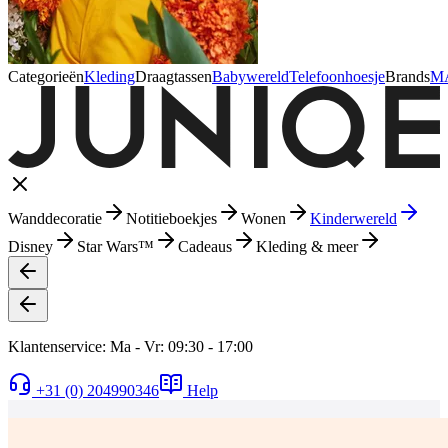
Categorieën
Kleding
Draagtassen
Babywereld
Telefoonhoesje
Brands
M
Wanddecoratie
Notitieboekjes
Wonen
Kinderwereld
Disney
Star Wars™
Cadeaus
Kleding & meer
Klantenservice: Ma - Vr: 09:30 - 17:00
+31 (0) 204990346
Help