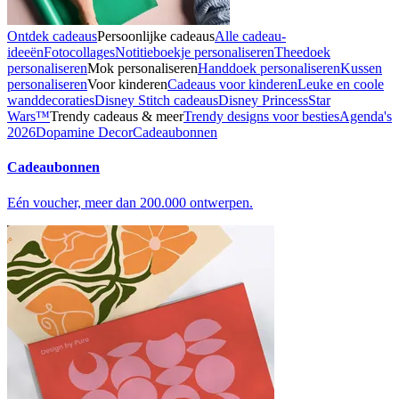
Ontdek cadeaus
Persoonlijke cadeaus
Alle cadeau-
ideeën
Fotocollages
Notitieboekje personaliseren
Theedoek
personaliseren
Mok personaliseren
Handdoek personaliseren
Kussen
personaliseren
Voor kinderen
Cadeaus voor kinderen
Leuke en coole
wanddecoraties
Disney Stitch cadeaus
Disney Princess
Star
Wars™
Trendy cadeaus & meer
Trendy designs voor besties
Agenda's
2026
Dopamine Decor
Cadeaubonnen
Cadeaubonnen
Eén voucher, meer dan 200.000 ontwerpen.