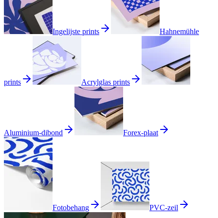
Ingelijste prints
Hahnemühle
prints
Acrylglas prints
Aluminium-dibond
Forex-plaat
Fotobehang
PVC-zeil