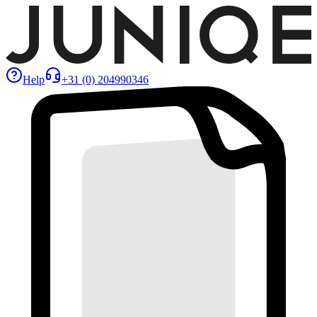
Help
+31 (0) 204990346