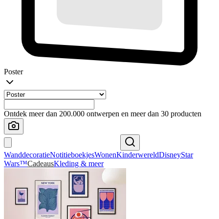
Poster
Ontdek meer dan 200.000 ontwerpen en meer dan 30 producten
Wanddecoratie
Notitieboekjes
Wonen
Kinderwereld
Disney
Star
Wars™
Cadeaus
Kleding & meer