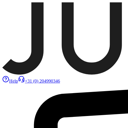
Help
+31 (0) 204990346