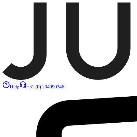
Help
+31 (0) 204990346