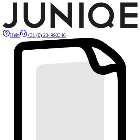
Help
+31 (0) 204990346