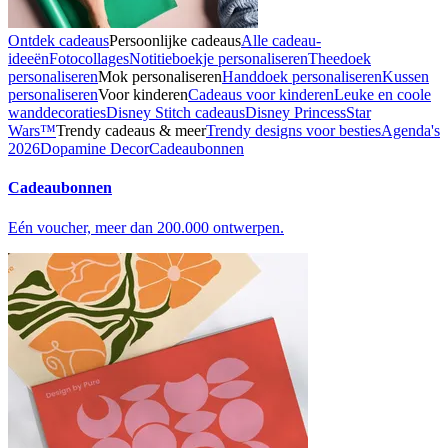
Ontdek cadeaus
Persoonlijke cadeaus
Alle cadeau-
ideeën
Fotocollages
Notitieboekje personaliseren
Theedoek
personaliseren
Mok personaliseren
Handdoek personaliseren
Kussen
personaliseren
Voor kinderen
Cadeaus voor kinderen
Leuke en coole
wanddecoraties
Disney Stitch cadeaus
Disney Princess
Star
Wars™
Trendy cadeaus & meer
Trendy designs voor besties
Agenda's
2026
Dopamine Decor
Cadeaubonnen
Cadeaubonnen
Eén voucher, meer dan 200.000 ontwerpen.