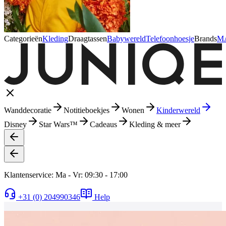
Categorieën
Kleding
Draagtassen
Babywereld
Telefoonhoesje
Brands
M
Wanddecoratie
Notitieboekjes
Wonen
Kinderwereld
Disney
Star Wars™
Cadeaus
Kleding & meer
Klantenservice: Ma - Vr: 09:30 - 17:00
+31 (0) 204990346
Help