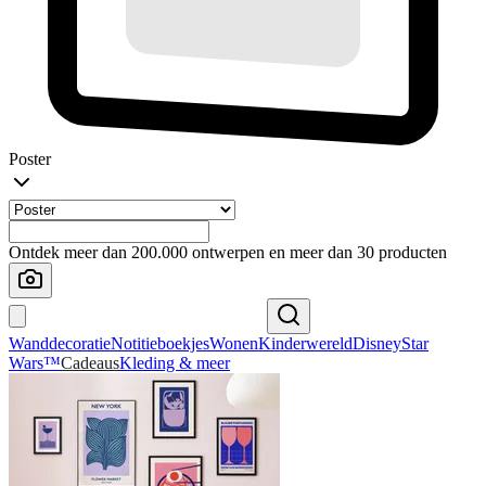
Poster
Ontdek meer dan 200.000 ontwerpen en meer dan 30 producten
Wanddecoratie
Notitieboekjes
Wonen
Kinderwereld
Disney
Star
Wars™
Cadeaus
Kleding & meer