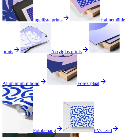
Ingelijste prints
Hahnemühle
prints
Acrylglas prints
Aluminium-dibond
Forex-plaat
Fotobehang
PVC-zeil