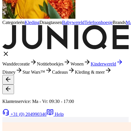
Categorieën
Kleding
Draagtassen
Babywereld
Telefoonhoesje
Brands
M
Wanddecoratie
Notitieboekjes
Wonen
Kinderwereld
Disney
Star Wars™
Cadeaus
Kleding & meer
Klantenservice: Ma - Vr: 09:30 - 17:00
+31 (0) 204990346
Help