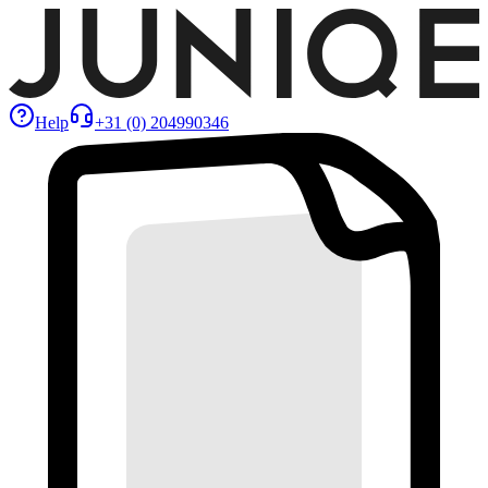
Help
+31 (0) 204990346