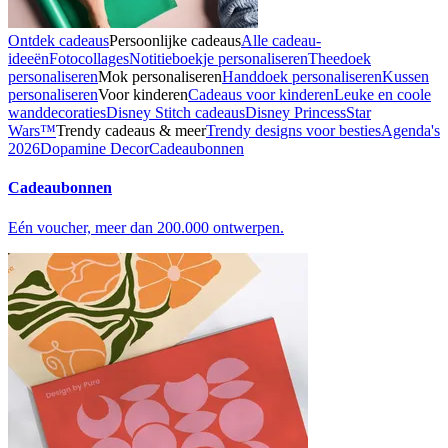
Ontdek cadeaus
Persoonlijke cadeaus
Alle cadeau-
ideeën
Fotocollages
Notitieboekje personaliseren
Theedoek
personaliseren
Mok personaliseren
Handdoek personaliseren
Kussen
personaliseren
Voor kinderen
Cadeaus voor kinderen
Leuke en coole
wanddecoraties
Disney Stitch cadeaus
Disney Princess
Star
Wars™
Trendy cadeaus & meer
Trendy designs voor besties
Agenda's
2026
Dopamine Decor
Cadeaubonnen
Cadeaubonnen
Eén voucher, meer dan 200.000 ontwerpen.