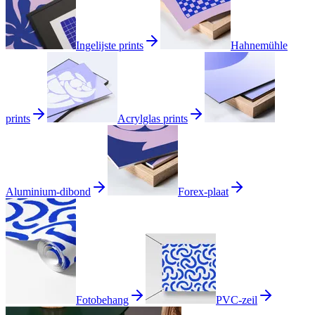
Ingelijste prints
Hahnemühle
prints
Acrylglas prints
Aluminium-dibond
Forex-plaat
Fotobehang
PVC-zeil