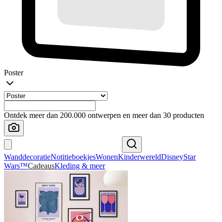
Poster
Ontdek meer dan 200.000 ontwerpen en meer dan 30 producten
Wanddecoratie
Notitieboekjes
Wonen
Kinderwereld
Disney
Star
Wars™
Cadeaus
Kleding & meer