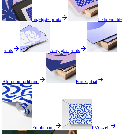
Ingelijste prints
Hahnemühle
prints
Acrylglas prints
Aluminium-dibond
Forex-plaat
Fotobehang
PVC-zeil