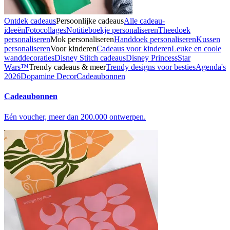
Ontdek cadeaus
Persoonlijke cadeaus
Alle cadeau-
ideeën
Fotocollages
Notitieboekje personaliseren
Theedoek
personaliseren
Mok personaliseren
Handdoek personaliseren
Kussen
personaliseren
Voor kinderen
Cadeaus voor kinderen
Leuke en coole
wanddecoraties
Disney Stitch cadeaus
Disney Princess
Star
Wars™
Trendy cadeaus & meer
Trendy designs voor besties
Agenda's
2026
Dopamine Decor
Cadeaubonnen
Cadeaubonnen
Eén voucher, meer dan 200.000 ontwerpen.