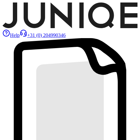
Help
+31 (0) 204990346