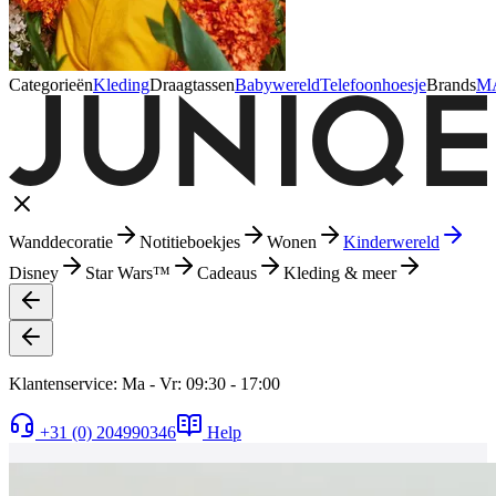
Categorieën
Kleding
Draagtassen
Babywereld
Telefoonhoesje
Brands
M
Wanddecoratie
Notitieboekjes
Wonen
Kinderwereld
Disney
Star Wars™
Cadeaus
Kleding & meer
Klantenservice: Ma - Vr: 09:30 - 17:00
+31 (0) 204990346
Help