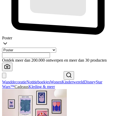
Poster
Ontdek meer dan 200.000 ontwerpen en meer dan 30 producten
Wanddecoratie
Notitieboekjes
Wonen
Kinderwereld
Disney
Star
Wars™
Cadeaus
Kleding & meer