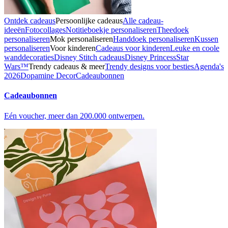
Ontdek cadeaus
Persoonlijke cadeaus
Alle cadeau-
ideeën
Fotocollages
Notitieboekje personaliseren
Theedoek
personaliseren
Mok personaliseren
Handdoek personaliseren
Kussen
personaliseren
Voor kinderen
Cadeaus voor kinderen
Leuke en coole
wanddecoraties
Disney Stitch cadeaus
Disney Princess
Star
Wars™
Trendy cadeaus & meer
Trendy designs voor besties
Agenda's
2026
Dopamine Decor
Cadeaubonnen
Cadeaubonnen
Eén voucher, meer dan 200.000 ontwerpen.