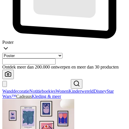
Poster
Ontdek meer dan 200.000 ontwerpen en meer dan 30 producten
Wanddecoratie
Notitieboekjes
Wonen
Kinderwereld
Disney
Star
Wars™
Cadeaus
Kleding & meer