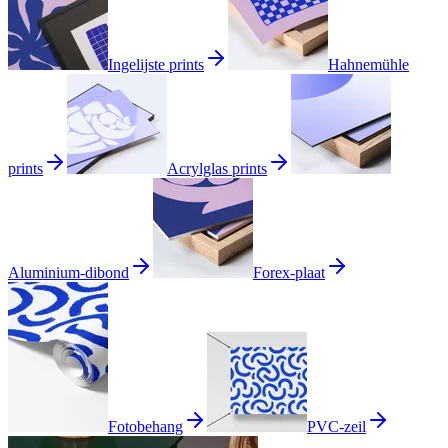
Ingelijste prints
Hahnemühle
prints
Acrylglas prints
Aluminium-dibond
Forex-plaat
Fotobehang
PVC-zeil