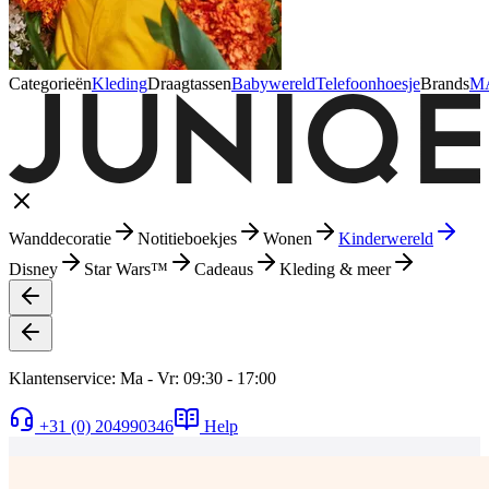
Categorieën
Kleding
Draagtassen
Babywereld
Telefoonhoesje
Brands
M
Wanddecoratie
Notitieboekjes
Wonen
Kinderwereld
Disney
Star Wars™
Cadeaus
Kleding & meer
Klantenservice: Ma - Vr: 09:30 - 17:00
+31 (0) 204990346
Help