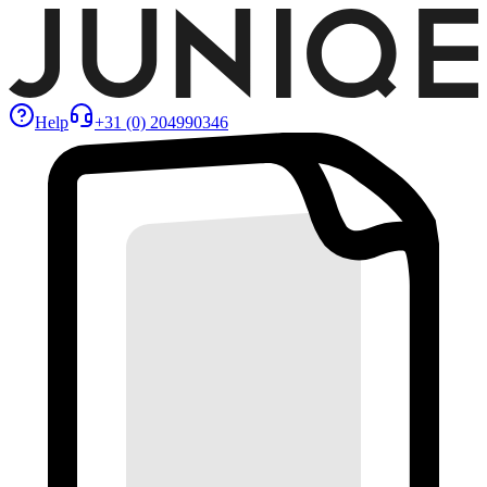
Help
+31 (0) 204990346